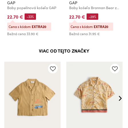
GAP
GAP
Baby popelínová košeľa GAP
Baby košeľa Brannan Bear zo zmesi ľanu GAP
22.70 €
22.70 €
-33%
-29%
Cena s kódom
EXTRA20
Cena s kódom
EXTRA20
Bežná cena
33.90 €
Bežná cena
31.95 €
VIAC OD TEJTO ZNAČKY