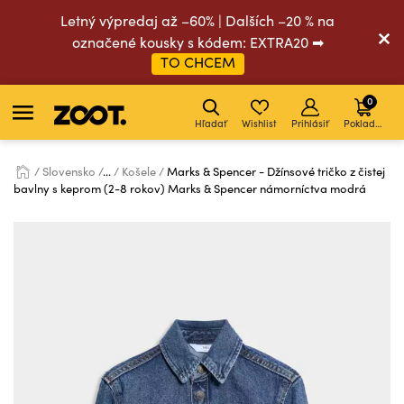
Letný výpredaj až –60% | Dalších –20 % na
označené kousky s kódem: EXTRA20 ➡
TO CHCEM
0
Hľadať
Wishlist
Prihlásiť
Pokladňa
Slovensko
...
Košele
Marks & Spencer - Džínsové tričko z čistej
bavlny s keprom (2-8 rokov) Marks & Spencer námorníctva modrá