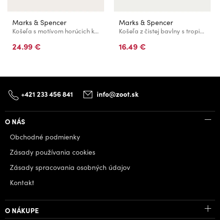
Marks & Spencer
Marks & Spencer
Košeľa s motívom horúcich kolies a vysokým podielom ľanu s motívom chalupy (2–8 rokov) Marks & Spencer hnedá
Košeľa z čistej bavlny s tropickým motívom (2–8 rokov) Marks & Spencer oranžová
24.99 €
16.49 €
+421 233 456 841
info@zoot.sk
O NÁS
Obchodné podmienky
Zásady používania cookies
Zásady spracovania osobných údajov
Kontakt
O NÁKUPE