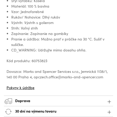
Štýl výrobku: Košeľa
Materiál: 100 % bavlna
Vzor: Jednofarebné
Rukáv/ Nohavice: Dlhý rukáv
Výstrih: Výstrih s golierom
Strih: Voľný strih
Zapínanie: Zapínanie na gombíky
Pranie a údržba: Možno prať v práčke na 30 °C. Sušiť v
sušičke.
CD_WARNING: Udržujte mimo dosahu ohňa.
Kód produktu: 60753823
Dovozca: Marks and Spencer Services s.r.o., Jemnická 1138/1,
140 00 Praha 4, opczech.office@marks-and-spencer.com
Pokyny k údržbe
Doprava
30 dní na výmenu tovaru