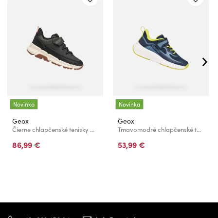
Novinka
Novinka
Geox
Geox
Čierne chlapčenské tenisky Geox Flexyper Plus
Tmavomodré chlapčenské tenisky Geox Pro-Ran
86,99 €
53,99 €