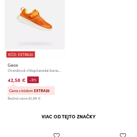
KÓD: EXTRA20
Geox
Oranžové chlapčenské barefoot tenisky Geox Foot-run
42,58 €
-31%
Cena s kódom
EXTRA20
Bežná cena
61,99 €
VIAC OD TEJTO ZNAČKY