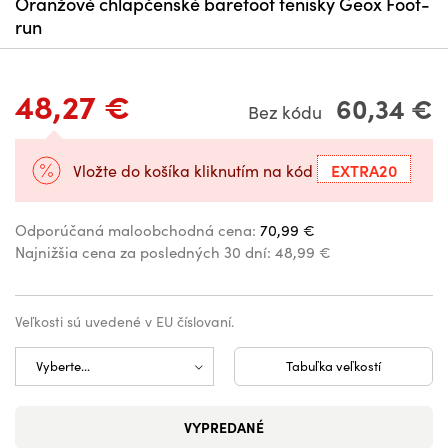
Oranžové chlapčenské barefoot tenisky Geox Foot-
run
48,27 €
60,34 €
Bez kódu
EXTRA20
Vložte do košíka kliknutím na kód
Odporúčaná maloobchodná cena:
70,99 €
Najnižšia cena za posledných 30 dní:
48,99 €
Veľkosti sú uvedené v EU číslovaní.
Tabuľka veľkostí
VYPREDANÉ