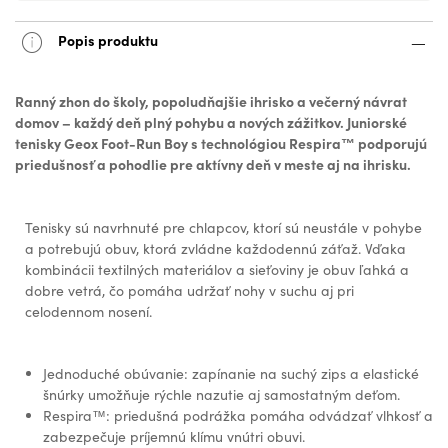
Popis produktu
Ranný zhon do školy, popoludňajšie ihrisko a večerný návrat
domov – každý deň plný pohybu a nových zážitkov. Juniorské
tenisky Geox Foot-Run Boy s technológiou Respira™ podporujú
priedušnosť a pohodlie pre aktívny deň v meste aj na ihrisku.
Tenisky sú navrhnuté pre chlapcov, ktorí sú neustále v pohybe
a potrebujú obuv, ktorá zvládne každodennú záťaž. Vďaka
kombinácii textilných materiálov a sieťoviny je obuv ľahká a
dobre vetrá, čo pomáha udržať nohy v suchu aj pri
celodennom nosení.
Jednoduché obúvanie: zapínanie na suchý zips a elastické
šnúrky umožňuje rýchle nazutie aj samostatným deťom.
Respira™: priedušná podrážka pomáha odvádzať vlhkosť a
zabezpečuje príjemnú klímu vnútri obuvi.