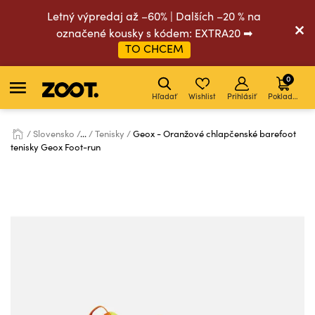
Letný výpredaj až –60% | Dalších –20 % na
označené kousky s kódem: EXTRA20 ➡
TO CHCEM
0
Hľadať
Wishlist
Prihlásiť
Pokladňa
Slovensko
...
Tenisky
Geox - Oranžové chlapčenské barefoot
tenisky Geox Foot-run