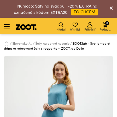
Numoco: Šaty na svadbu | -20 % EXTRA na
TO CHCEM
označené s kódom EXTRA20
0
Hľadať
Wishlist
Prihlásiť
Pokladňa
Slovensko
...
Šaty na denné nosenie
ZOOT.lab - Svetlomodré
dámske rebrované šaty s rozparkom ZOOT.lab Delie