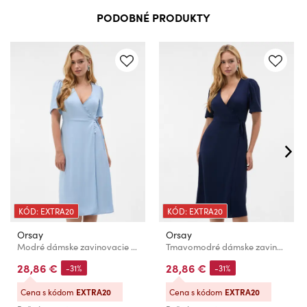
PODOBNÉ PRODUKTY
KÓD: EXTRA20
KÓD: EXTRA20
Orsay
Orsay
Modré dámske zavinovacie midišaty ORSAY
Tmavomodré dámske zavinovacie maxišaty ORSAY
28,86 €
28,86 €
-31%
-31%
Cena s kódom
EXTRA20
Cena s kódom
EXTRA20