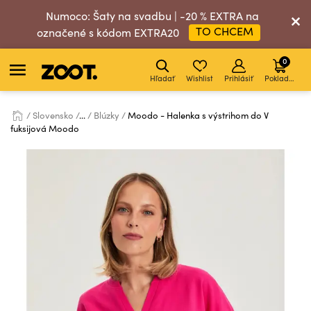
Numoco: Šaty na svadbu | -20 % EXTRA na
TO CHCEM
označené s kódom EXTRA20
0
Hľadať
Wishlist
Prihlásiť
Pokladňa
Slovensko
...
Blúzky
Moodo - Halenka s výstrihom do V
fuksijová Moodo