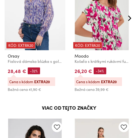
KÓD: EXTRA20
KÓD: EXTRA20
Orsay
Moodo
Fialová dámska blúzka s golierom ORSAY
Košeľa s krátkymi rukávmi fuchsiová Moodo
28,48 €
26,20 €
-32%
-34%
Cena s kódom
EXTRA20
Cena s kódom
EXTRA20
Bežná cena
41,90 €
Bežná cena
39,99 €
VIAC OD TEJTO ZNAČKY