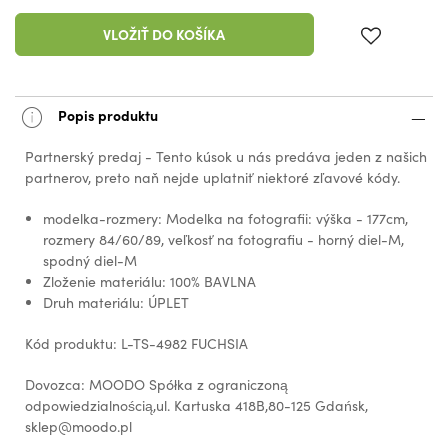
VLOŽIŤ DO KOŠÍKA
Popis produktu
Partnerský predaj - Tento kúsok u nás predáva jeden z našich
partnerov, preto naň nejde uplatniť niektoré zľavové kódy.
modelka-rozmery: Modelka na fotografii: výška - 177cm,
rozmery 84/60/89, veľkosť na fotografiu - horný diel-M,
spodný diel-M
Zloženie materiálu: 100% BAVLNA
Druh materiálu: ÚPLET
Kód produktu: L-TS-4982 FUCHSIA
Dovozca: MOODO Spółka z ograniczoną
odpowiedzialnością,ul. Kartuska 418B,80-125 Gdańsk,
sklep@moodo.pl