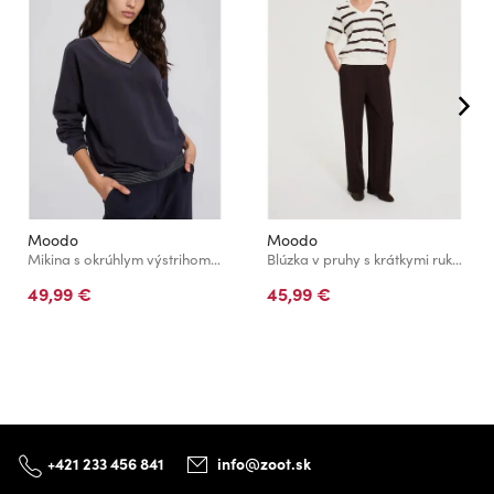
Moodo
Moodo
Mikina s okrúhlym výstrihom tmavomodrá Moodo
Blúzka v pruhy s krátkymi rukávmi biela Moodo
49,99 €
45,99 €
+421 233 456 841
info@zoot.sk