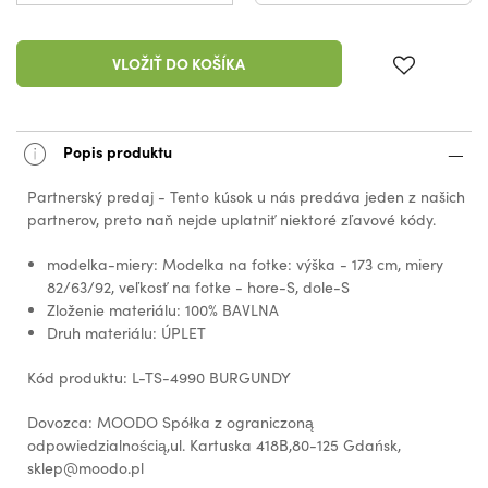
VLOŽIŤ DO KOŠÍKA
Popis produktu
Partnerský predaj - Tento kúsok u nás predáva jeden z našich
partnerov, preto naň nejde uplatniť niektoré zľavové kódy.
modelka-miery: Modelka na fotke: výška - 173 cm, miery
82/63/92, veľkosť na fotke - hore-S, dole-S
Zloženie materiálu: 100% BAVLNA
Druh materiálu: ÚPLET
Kód produktu: L-TS-4990 BURGUNDY
Dovozca: MOODO Spółka z ograniczoną
odpowiedzialnością,ul. Kartuska 418B,80-125 Gdańsk,
sklep@moodo.pl