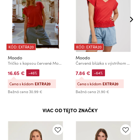
KÓD: EXTRA20
KÓD: EXTRA20
Moodo
Moodo
Tričko s kapsou červené Moodo
Červená blúzka s výstrihom do V a elastickým pásom Moodo
16.65 €
7.86 €
-46%
-64%
Cena s kódom
EXTRA20
Cena s kódom
EXTRA20
Bežná cena
30.99 €
Bežná cena
21.90 €
VIAC OD TEJTO ZNAČKY