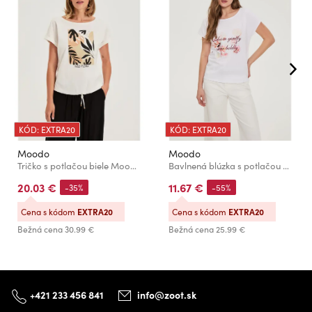
KÓD: EXTRA20
KÓD: EXTRA20
Moodo
Moodo
Tričko s potlačou biele Moodo
Bavlnená blúzka s potlačou biela Moodo
20.03 €
11.67 €
-35%
-55%
Cena s kódom
EXTRA20
Cena s kódom
EXTRA20
Bežná cena
30.99 €
Bežná cena
25.99 €
+421 233 456 841
info@zoot.sk