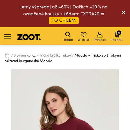
Letný výpredaj až –60% | Dalších –20 % na
označené kousky s kódem: EXTRA20 ➡
TO CHCEM
0
Hľadať
Wishlist
Prihlásiť
Pokladňa
Slovensko
...
Tričká krátky rukáv
Moodo - Tričko so širokými
rukávmi burgundské Moodo