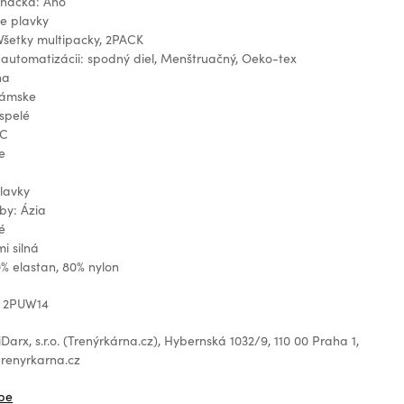
značka: Áno
e plavky
Všetky multipacky, 2PACK
k automatizácii: spodný diel, Menštruačný, Oeko-tex
na
Dámske
spelé
°C
e
e
lavky
by: Ázia
é
i silná
0% elastan, 80% nylon
: 2PUW14
arx, s.r.o. (Trenýrkárna.cz), Hybernská 1032/9, 110 00 Praha 1,
renyrkarna.cz
be