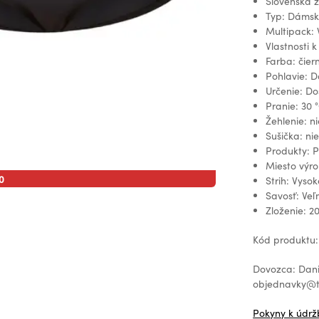
Slovenská 
Typ: Dámsk
Multipack: 
Vlastnosti 
Farba: čier
Pohlavie: 
Určenie: Do
Pranie: 30 
Žehlenie: ni
Sušička: ni
Produkty: P
Miesto výro
0
Strih: Vysok
Savosť: Veľm
Zloženie: 2
Kód produktu
Dovozca: DaniD
objednavky@t
Pokyny k údrž