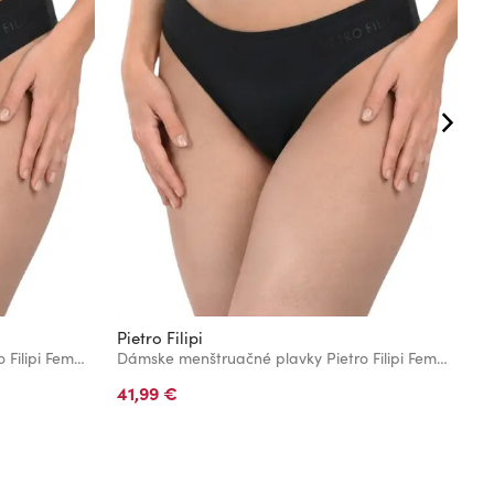
Pietro Filipi
M
Dámske menštruačné plavky Pietro Filipi Femme nízke moderate čierne spodný diel
Dámske menštruačné plavky Pietro Filipi Femme nízke heavy čierne spodný diel
M
41,99 €
8
Be