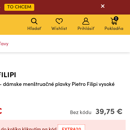
TO CHCEM
➡
0
Hľadať
Wishlist
Prihlásiť
Pokladňa
ľavy
KÓD: EXTRA20
KÓD: EXTRA20
KÓD: EXTRA20
KÓD: EXTRA20
ILIPI
 dámske menštruačné plavky Pietro Filipi vysoké
€
39,75 €
Bez kódu
EXTRA20
 do košíka kliknutím na kód