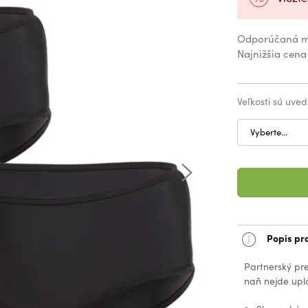
Odporúčaná m
Najnižšia cena
Veľkosti sú uved
Vyberte...
Popis pr
Partnerský pr
naň nejde upla