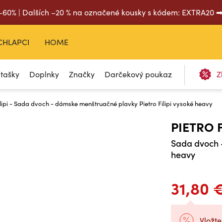
 –60% | Dalších –20 % na označené kousky s kódem: EXTRA20 
CHLAPCI
HOME
 tašky
Doplnky
Značky
Darčekový poukaz
Z
ilipi - Sada dvoch - dámske menštruačné plavky Pietro Filipi vysoké heavy
PIETRO F
Sada dvoch -
heavy
31,80 
Vložte