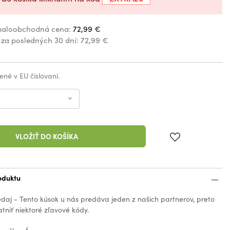
aloobchodná cena:
72,99 €
 za posledných 30 dní:
72,99 €
ené v EU číslovaní.
VLOŽIŤ DO KOŠÍKA
oduktu
edaj - Tento kúsok u nás predáva jeden z našich partnerov, preto
tniť niektoré zľavové kódy.