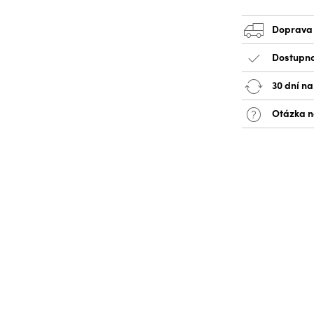
Doprava
Dostupno
30 dní n
Otázka n