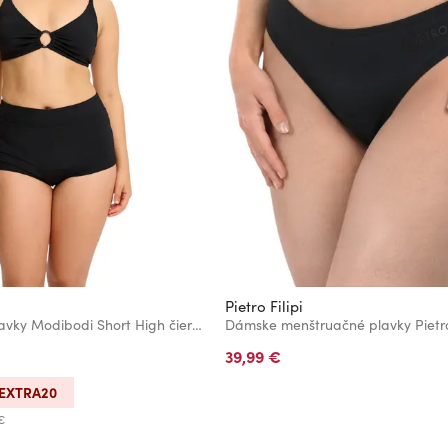
Pietro Filipi
Menštruačné plavky Modibodi Short High čierne spodný diel
39,99 €
EXTRA20
€