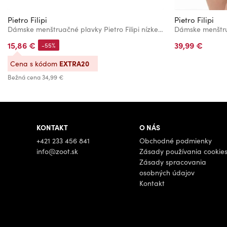
Pietro Filipi
Pietro Filipi
Dámske menštruačné plavky Pietro Filipi nízke heavy modré
15,86 €
39,99 €
-55%
EXTRA20
Cena s kódom
Bežná cena
34,99 €
KONTAKT
O NÁS
+421 233 456 841
Obchodné podmienky
info@zoot.sk
Zásady používania cookie
Zásady spracovania
osobných údajov
Kontakt