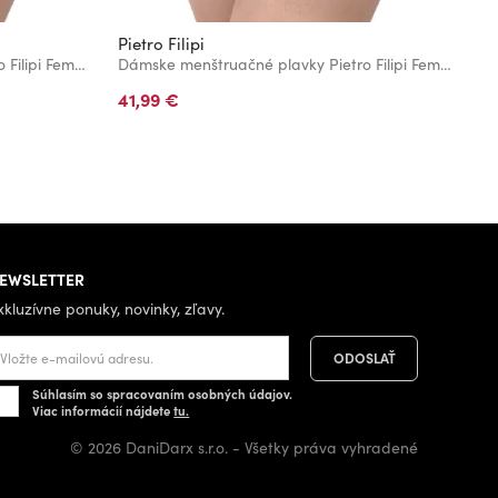
Pietro Filipi
Pi
Dámske menštruačné plavky Pietro Filipi Femme nízke moderate čierne spodný diel
Dámske menštruačné plavky Pietro Filipi Femme nízke heavy čierne spodný diel
41,99 €
4
EWSLETTER
xkluzívne ponuky, novinky, zľavy.
Súhlasím so spracovaním osobných údajov.
Viac informácií nájdete
tu.
© 2026 DaniDarx s.r.o. - Všetky práva vyhradené