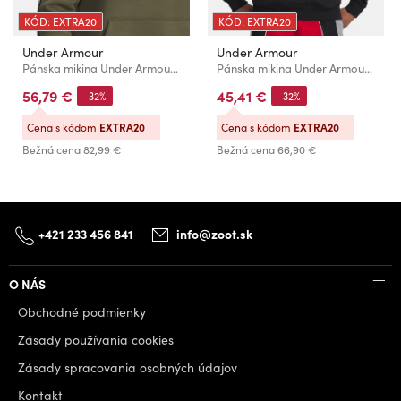
KÓD: EXTRA20
KÓD: EXTRA20
Under Armour
Under Armour
Pánska mikina Under Armour UA Icon Fleece HD Taping
Pánska mikina Under Armour UA Rival LW Hoodie
56,79 €
45,41 €
-32%
-32%
Cena s kódom
EXTRA20
Cena s kódom
EXTRA20
Bežná cena
82,99 €
Bežná cena
66,90 €
+421 233 456 841
info@zoot.sk
O NÁS
Obchodné podmienky
Zásady používania cookies
Zásady spracovania osobných údajov
Kontakt