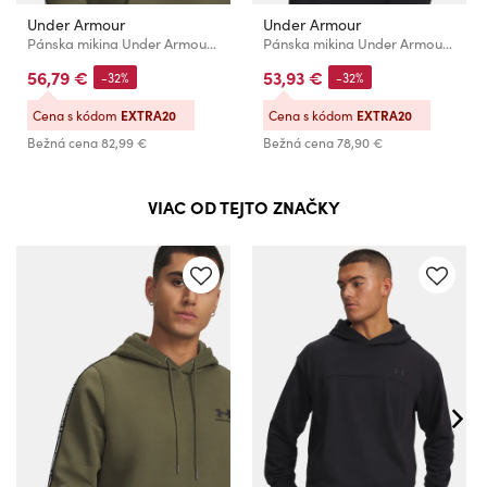
Under Armour
Under Armour
Pánska mikina Under Armour UA Icon Fleece HD Taping
Pánska mikina Under Armour UA Rival LW Graphic Hoodie-GRN
56,79 €
53,93 €
-32%
-32%
Cena s kódom
EXTRA20
Cena s kódom
EXTRA20
Bežná cena
82,99 €
Bežná cena
78,90 €
VIAC OD TEJTO ZNAČKY