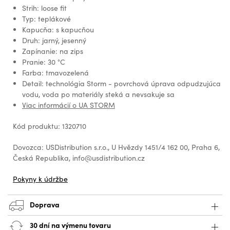
Strih: loose fit
Typ: teplákové
Kapucňa: s kapucňou
Druh: jarný, jesenný
Zapínanie: na zips
Pranie: 30 °C
Farba: tmavozelená
Detail: technológia Storm - povrchová úprava odpudzujúca
vodu, voda po materiály steká a nevsakuje sa
Viac informácií o UA STORM
Kód produktu: 1320710
Dovozca: USDistribution s.r.o., U Hvězdy 1451/4 162 00, Praha 6,
Česká Republika, info@usdistribution.cz
Pokyny k údržbe
Doprava
30 dní na výmenu tovaru