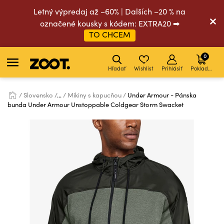
Letný výpredaj až –60% | Dalších –20 % na
označené kousky s kódem: EXTRA20 ➡
TO CHCEM
0
Hľadať
Wishlist
Prihlásiť
Pokladňa
Slovensko
...
Mikiny s kapucňou
Under Armour - Pánska
bunda Under Armour Unstoppable Coldgear Storm Swacket