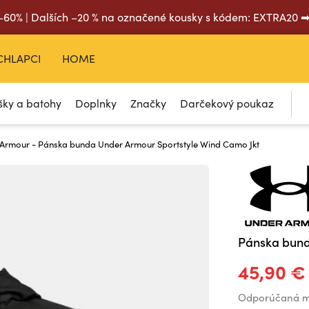
 –60% | Dalších –20 % na označené kousky s kódem: EXTRA20 
CHLAPCI
HOME
šky a batohy
Doplnky
Značky
Darčekový poukaz
Armour - Pánska bunda Under Armour Sportstyle Wind Camo Jkt
Pánska bund
45,90 €
Odporúčaná m