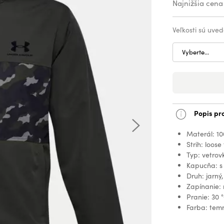
Najnižšia cena
Veľkosti sú uved
Vyberte...
Popis pr
Materál: 10
Strih: loose 
Typ: vetrov
Kapucňa: s
Druh: jarný
Zapínanie: 
Pranie: 30 
Farba: tem