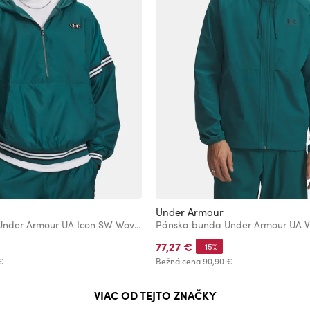
Under Armour
Pánska bunda Under Armour UA Icon SW Woven Jkt
77,27 €
-15%
€
Bežná cena
90,90 €
VIAC OD TEJTO ZNAČKY