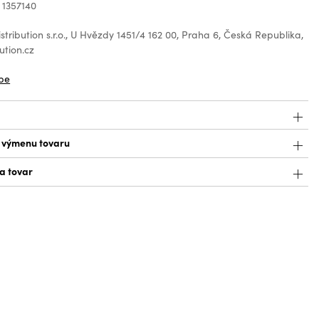
 1357140
tribution s.r.o., U Hvězdy 1451/4 162 00, Praha 6, Česká Republika,
ution.cz
be
a výmenu tovaru
a tovar