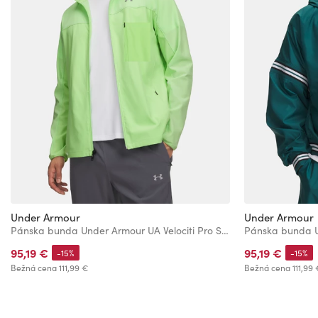
Under Armour
Under Armour
Pánska bunda Under Armour UA Velociti Pro Storm Jacket
95,19 €
95,19 €
-15%
-15%
Bežná cena
111,99 €
Bežná cena
111,99 