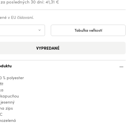
 za posledných 30 dní:
41,31 €
ené v EU číslovaní.
Tabuľka veľkostí
VYPREDANÉ
oduktu
0 % polyester
fit
ka
 kapucňou
, jesenný
na zips
°C
nozelená