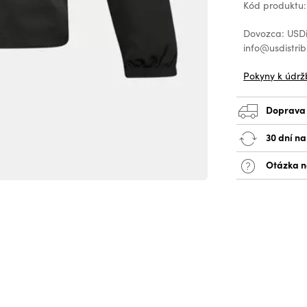
Kód produktu:
Dovozca: USDis
info@usdistrib
Pokyny k údrž
Doprava
30 dní n
Otázka n