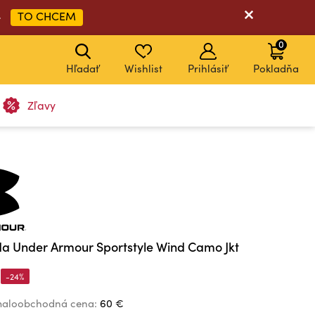
TO CHCEM
➡
0
Hľadať
Wishlist
Prihlásiť
Pokladňa
Zľavy
a Under Armour Sportstyle Wind Camo Jkt
-24%
aloobchodná cena:
60 €