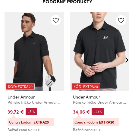
PODOBNÉ PRODUKTY
KÓD: EXTRA20
KÓD: EXTRA20
Under Armour
Under Armour
Pánske tričko Under Armour UA Matchplay Polo
Pánske tričko Under Armour UA Icon Polo
39,72 €
34,06 €
-31%
-24%
Cena s kódom
EXTRA20
Cena s kódom
EXTRA20
Bežná cena
57,90 €
Bežná cena
45 €