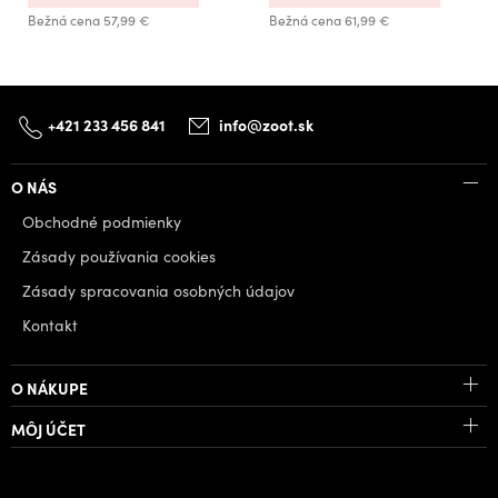
Bežná cena
57,99 €
Bežná cena
61,99 €
+421 233 456 841
info@zoot.sk
O NÁS
Obchodné podmienky
Zásady používania cookies
Zásady spracovania osobných údajov
Kontakt
O NÁKUPE
MÔJ ÚČET