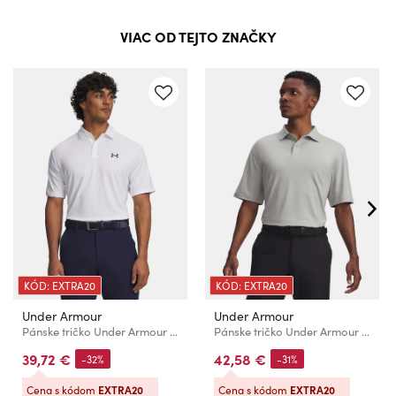
VIAC OD TEJTO ZNAČKY
KÓD: EXTRA20
KÓD: EXTRA20
Under Armour
Under Armour
Pánske tričko Under Armour UA Matchplay Polo-WHT
Pánske tričko Under Armour UA T2G Polo LB
39,72 €
42,58 €
-32%
-31%
Cena s kódom
EXTRA20
Cena s kódom
EXTRA20