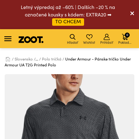
Letný výpredaj až –60% | Dalších –20 % na
označené kousky s kódem: EXTRA20 ➡
TO CHCEM
0
Hľadať
Wishlist
Prihlásiť
Pokladňa
Slovensko
...
Polo tričká
Under Armour - Pánske tričko Under
Armour UA T2G Printed Polo