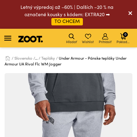
Letný výpredaj až –60% | Dalších –20 % na
označené kousky s kódem: EXTRA20 ➡
TO CHCEM
0
Hľadať
Wishlist
Prihlásiť
Pokladňa
Slovensko
...
Tepláky
Under Armour - Pánske tepláky Under
Armour UA Rival Flc WM Jogger