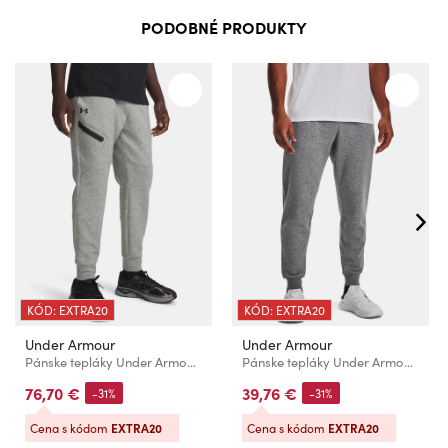
PODOBNÉ PRODUKTY
KÓD: EXTRA20
KÓD: EXTRA20
Under Armour
Under Armour
Pánske tepláky Under Armour UA Unstoppable Flc Jgr EU-GRY
Pánske tepláky Under Armour UA Rival Fleece Joggers
76,70 €
39,76 €
-31%
-31%
Cena s kódom
EXTRA20
Cena s kódom
EXTRA20