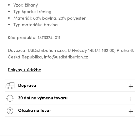
Vzor: žíhaný
Typ športu: tréning
Materiál: 80% bavlna, 20% polyester
Typ materiálu: bavlna
Kód produktu: 1373374-011
Dovozca: USDistribution s.r.o., U Hvězdy 1451/4 162 00, Praha 6,
Česká Republika, info@usdistribution.cz
Pokyny k údržbe
Doprava
30 dní na výmenu tovaru
Otázka na tovar