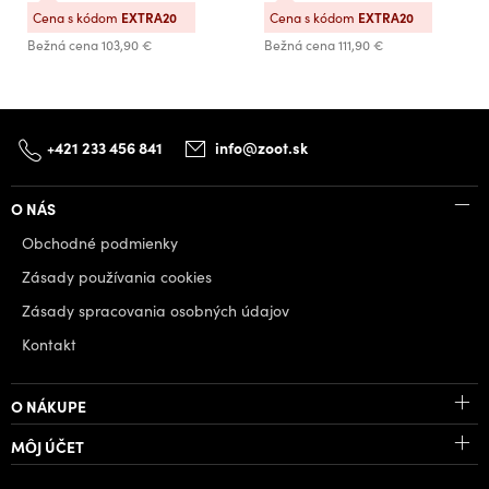
Cena s kódom
EXTRA20
Cena s kódom
EXTRA20
Bežná cena
103,90 €
Bežná cena
111,90 €
+421 233 456 841
info@zoot.sk
O NÁS
Obchodné podmienky
Zásady používania cookies
Zásady spracovania osobných údajov
Kontakt
O NÁKUPE
MÔJ ÚČET