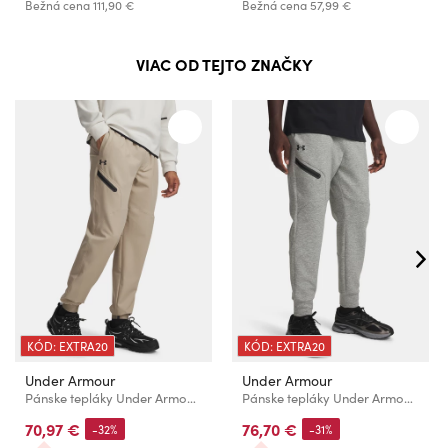
Bežná cena
111,90 €
Bežná cena
57,99 €
VIAC OD TEJTO ZNAČKY
KÓD: EXTRA20
KÓD: EXTRA20
Under Armour
Under Armour
Pánske tepláky Under Armour UA Unstoppable Woven Jogger-BRN
Pánske tepláky Under Armour UA Unstoppable Flc Jgr EU-GRY
70,97 €
76,70 €
-32%
-31%