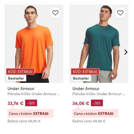
KÓD: EXTRA20
KÓD: EXTRA20
Bestseller
Bestseller
Under Armour
Under Armour
Pánske tričko Under Armour Vanish Energy SS
Pánske tričko Under Armour Vanish Energy SS-GRN
33,74 €
34,06 €
-32%
-32%
Cena s kódom
EXTRA20
Cena s kódom
EXTRA20
Bežná cena
49,90 €
Bežná cena
49,90 €