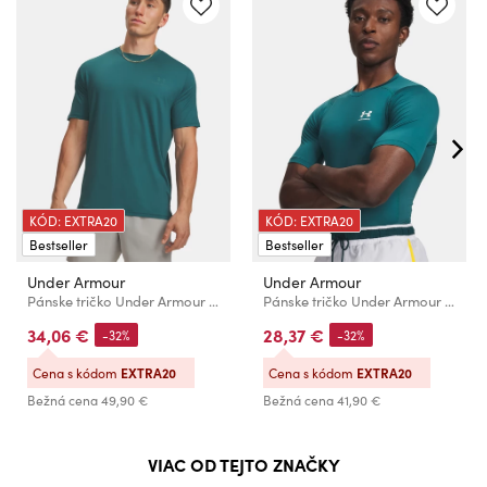
KÓD: EXTRA20
KÓD: EXTRA20
Bestseller
Bestseller
Under Armour
Under Armour
Pánske tričko Under Armour Vanish Energy SS-GRN
Pánske tričko Under Armour UA HG Armour Comp SS-GRN
34,06 €
28,37 €
-32%
-32%
Cena s kódom
EXTRA20
Cena s kódom
EXTRA20
Bežná cena
49,90 €
Bežná cena
41,90 €
VIAC OD TEJTO ZNAČKY