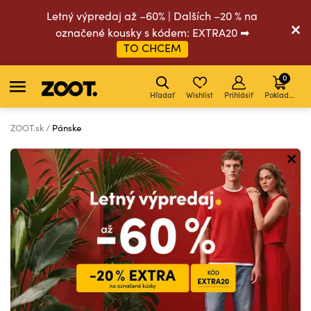
Letný výpredaj až –60% | Dalších –20 % na
označené kousky s kódem: EXTRA20 ➡
TO CHCEM
0
Hľadať
Wishlist
Prihlásiť
Pokladňa
ZOOT.sk
Pánske