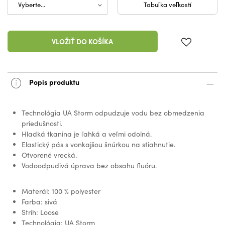
Tabuľka veľkostí
VLOŽIŤ DO KOŠÍKA
Popis produktu
Technológia UA Storm odpudzuje vodu bez obmedzenia
priedušnosti.
Hladká tkanina je ľahká a veľmi odolná.
Elastický pás s vonkajšou šnúrkou na stiahnutie.
Otvorené vrecká.
Vodoodpudivá úprava bez obsahu fluóru.
Materál: 100 % polyester
Farba: sivá
Strih: Loose
Technológia: UA Storm