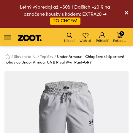
Letný výpredaj až –60% | Dalších –20 % na
označené kousky s kódem: EXTRA20 ➡
TO CHCEM
0
Hľadať
Wishlist
Prihlásiť
Pokladňa
Slovensko
...
Tepláky
Under Armour - Chlapčenské športové
nohavice Under Armour UA B Rival Wvn Pant-GRY