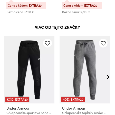
Cena s kódom
EXTRA20
Cena s kódom
EXTRA20
Bežná cena
37,90 €
Bežná cena
12,90 €
VIAC OD TEJTO ZNAČKY
KÓD: EXTRA20
KÓD: EXTRA20
Under Armour
Under Armour
Chlapčenské športové nohavice Under Armour UA Armour Flc Pro Uti
Chlapčenské teplaky Under Armour UA RIVAL FLEECE JOGGERS