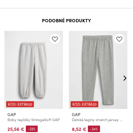
PODOBNÉ PRODUKTY
KÓD: EXTRA20
KÓD: EXTRA20
GAP
GAP
Baby tepláky VintageSoft GAP
Detské legíny stretch jersey GAP
25,56 €
8,52 €
-33%
-34%