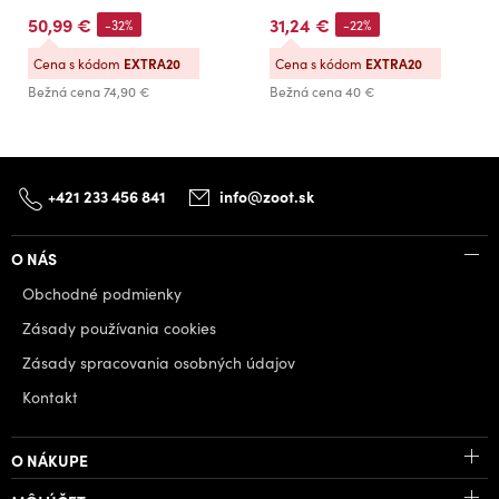
50,99 €
31,24 €
-32%
-22%
Cena s kódom
EXTRA20
Cena s kódom
EXTRA20
Bežná cena
74,90 €
Bežná cena
40 €
+421 233 456 841
info@zoot.sk
O NÁS
Obchodné podmienky
Zásady používania cookies
Zásady spracovania osobných údajov
Kontakt
O NÁKUPE