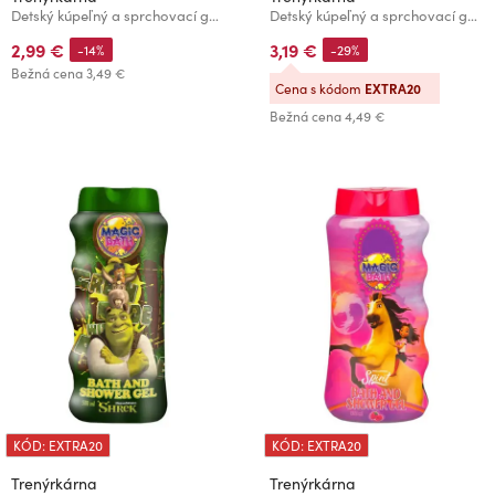
Detský kúpeľný a sprchovací gél Shrek 200 ml
Detský kúpeľný a sprchovací gél Ako si vycvičiť draka 500 ml
2,99 €
3,19 €
-14%
-29%
Bežná cena
3,49 €
Cena s kódom
EXTRA20
Bežná cena
4,49 €
KÓD: EXTRA20
KÓD: EXTRA20
Trenýrkárna
Trenýrkárna