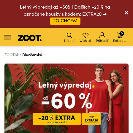
Letný výpredaj až –60% | Dalších –20 % na
označené kousky s kódem: EXTRA20 ➡
TO CHCEM
0
Hľadať
Wishlist
Prihlásiť
Pokladňa
ZOOT.sk
Dievčenské