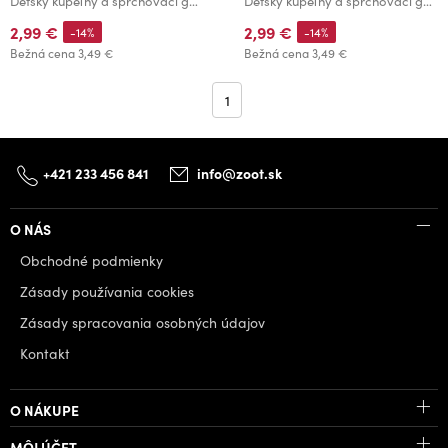
Detský kúpeľný a sprchovací gél Spirit 200 ml
Detský kúpeľný a sprchovací gél Ako si vycvičiť draka 200 ml
2,99 €
2,99 €
-14%
-14%
Bežná cena
3,49 €
Bežná cena
3,49 €
1
+421 233 456 841
info@zoot.sk
O NÁS
Obchodné podmienky
Zásady používania cookies
Zásady spracovania osobných údajov
Kontakt
O NÁKUPE
MÔJ ÚČET