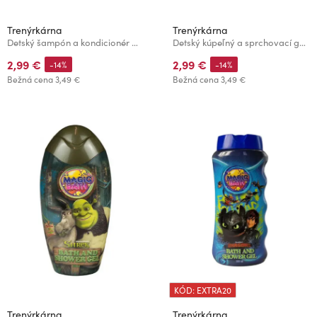
Trenýrkárna
Trenýrkárna
Detský šampón a kondicionér Máša a medveď 200 ml
Detský kúpeľný a sprchovací gél Šmolkovia 200 ml
2,99 €
2,99 €
-14%
-14%
Bežná cena
3,49 €
Bežná cena
3,49 €
KÓD: EXTRA20
Trenýrkárna
Trenýrkárna