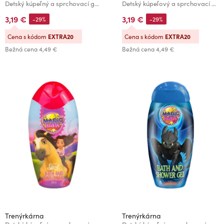
Detský kúpeľný a sprchovací gél Shrek 500 ml
Detský kúpeľový a sprchovací gél Spirit 500 ml
3,19 €
3,19 €
-29%
-29%
Cena s kódom
EXTRA20
Cena s kódom
EXTRA20
Bežná cena
4,49 €
Bežná cena
4,49 €
Trenýrkárna
Trenýrkárna