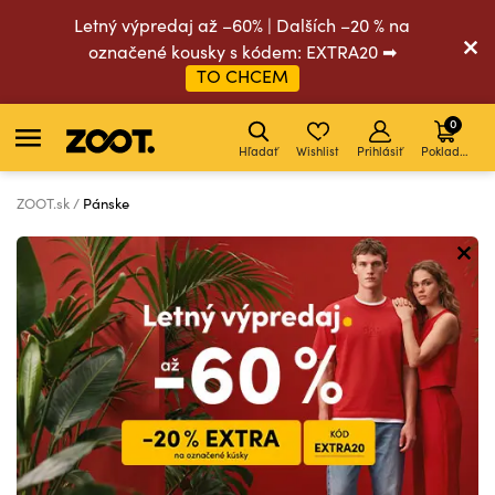
Letný výpredaj až –60% | Dalších –20 % na
označené kousky s kódem: EXTRA20 ➡
TO CHCEM
0
Hľadať
Wishlist
Prihlásiť
Pokladňa
ZOOT.sk
Pánske