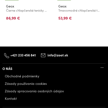
Geox
Geox
Čierne chlapčenské tenisky Geox Flexyper Plus
Tmavomodré chlapčenské tenisky Geox Pro-Ran
86,99 €
53,99 €
+421 233 456 841
info@zoot.sk
O NÁS
Obchodné podmienky
Zásady používania cookies
Zásady spracovania osobných údajov
Kontakt