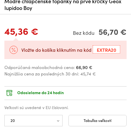
Modré chlapčenské topánky na prvé krôčky Geox
Iupidoo Boy
45,36 €
56,70 €
Bez kódu
EXTRA20
Vložte do košíka kliknutím na kód
Odporúčaná maloobchodná cena:
66,90 €
Najnižšia cena za posledných 30 dní:
45,74 €
Odosielame do 24 hodín
Veľkosti sú uvedené v EU číslovaní.
Tabuľka veľkostí