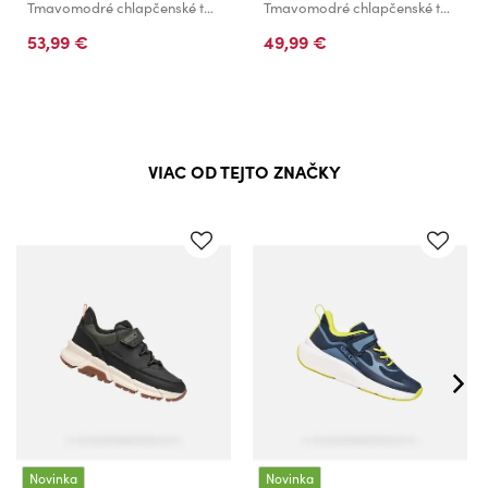
Tmavomodré chlapčenské tenisky Geox Pro-Ran
Tmavomodré chlapčenské tenisky Geox Eclyper
53,99 €
49,99 €
VIAC OD TEJTO ZNAČKY
Novinka
Novinka