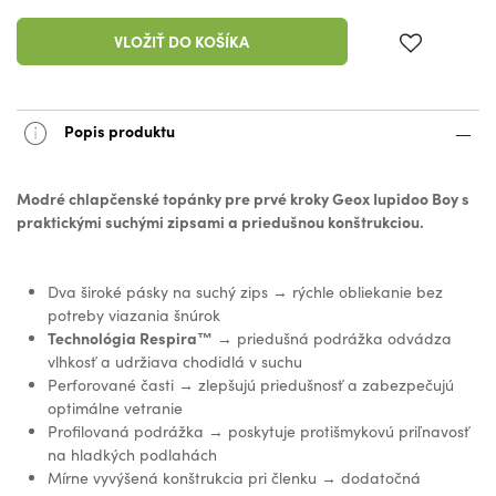
VLOŽIŤ DO KOŠÍKA
Popis produktu
Modré chlapčenské topánky pre prvé kroky Geox Iupidoo Boy s
praktickými suchými zipsami a priedušnou konštrukciou.
Dva široké pásky na suchý zips → rýchle obliekanie bez
potreby viazania šnúrok
Technológia Respira™️
→ priedušná podrážka odvádza
vlhkosť a udržiava chodidlá v suchu
Perforované časti → zlepšujú priedušnosť a zabezpečujú
optimálne vetranie
Profilovaná podrážka → poskytuje protišmykovú priľnavosť
na hladkých podlahách
Mírne vyvýšená konštrukcia pri členku → dodatočná