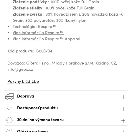
Zloženie podšívky
: 100% ovčej kože Full Grain
Zloženie stielky
: 100% ovčej kože Full Grain
Zloženie zvršku
: 30% hovädzí semiš, 20% hovädzia koža Full
Grain, 30% polyuretán, 20% tkaný nylon
Technológia: Respira™
Viac informácií o Respira™
Viac informácií o Respira™ Apparel
Kód produktu: G003734
Dovozca: GRetail s.r.o., Milady Horákové 2774, Kladno, CZ,
info@geox.cz
Pokyny k údržbe
Doprava
Dostupnosť produktu
30 dní na výmenu tovaru
Otázka na tovar