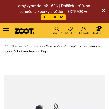
Letný výpredaj až –60% | Dalších –20 % na
označené kousky s kódem: EXTRA20 ➡
TO CHCEM
0
Hľadať
Wishlist
Prihlásiť
Pokladňa
Slovensko
...
Tenisky
Geox - Modré chlapčenské topánky na
prvé krôčky Geox Iupidoo Boy