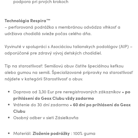
podpora pri prvých krokoch
Technológia Respira™️
– perforovaná podrážka s membránou odvádza vlhkosť a
udržiava chodidlá svieže počas celého dňa.
Vyvinuté v spolupráci s Asociáciou talianskych podológov (AIP) –
odporúčané pre zdravý vývoj detských chodidiel.
Tip na starostlivosť: Semišovú obuv čistite špeciálnou kefkou
alebo gumou na semiš. Špecializované prípravky na starostlivosť
nájdete v kategórii Starostlivosť o obuv.
po
Doprava od 3,30 Eur pre neregistrovaných zákazníkov •
prihlásení do Geox Clubu vždy zadarmo
60 dní po prihlásení do Geox
Vrátenie do 30 dní zadarmo •
Clubu
Osobný odber v sieti Zásielkovňa
Zloženie podrážky
Materiál:
: 100% guma