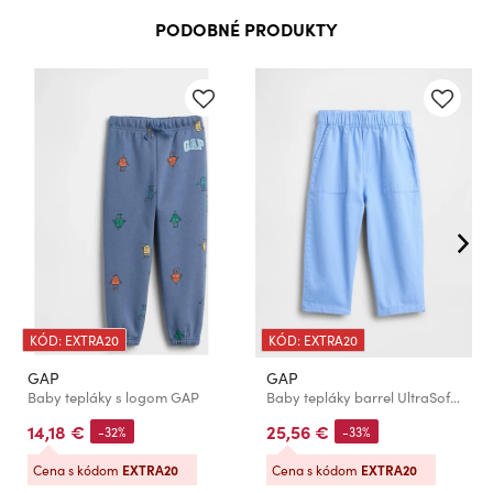
PODOBNÉ PRODUKTY
KÓD: EXTRA20
KÓD: EXTRA20
GAP
GAP
Baby tepláky s logom GAP
Baby tepláky barrel UltraSoft GAP
14,18 €
25,56 €
-32%
-33%
Cena s kódom
EXTRA20
Cena s kódom
EXTRA20