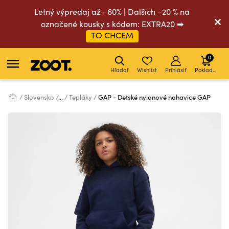
Letný výpredaj až –60% | Dalších –20 % na
označené kousky s kódem: EXTRA20 ➡
TO CHCEM
0
Hľadať
Wishlist
Prihlásiť
Pokladňa
Slovensko
...
Tepláky
GAP - Detské nylonové nohavice GAP