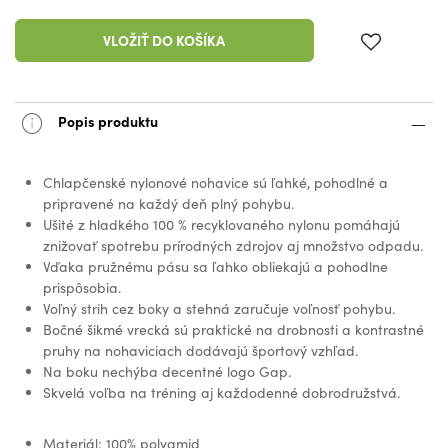
VLOŽIŤ DO KOŠÍKA
Popis produktu
Chlapčenské nylonové nohavice sú ľahké, pohodlné a
pripravené na každý deň plný pohybu.
Ušité z hladkého 100 % recyklovaného nylonu pomáhajú
znižovať spotrebu prírodných zdrojov aj množstvo odpadu.
Vďaka pružnému pásu sa ľahko obliekajú a pohodlne
prispôsobia.
Voľný strih cez boky a stehná zaručuje voľnosť pohybu.
Bočné šikmé vrecká sú praktické na drobnosti a kontrastné
pruhy na nohaviciach dodávajú športový vzhľad.
Na boku nechýba decentné logo Gap.
Skvelá voľba na tréning aj každodenné dobrodružstvá.
Materiál: 100% polyamid