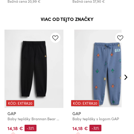
Bežná cena
20,99 €
Bežná cena
37,90 €
VIAC OD TEJTO ZNAČKY
KÓD: EXTRA20
KÓD: EXTRA20
GAP
GAP
Baby tepláky Brannan Bear Mix & Match GAP
Baby tepláky s logom GAP
14,18 €
14,18 €
-32%
-32%