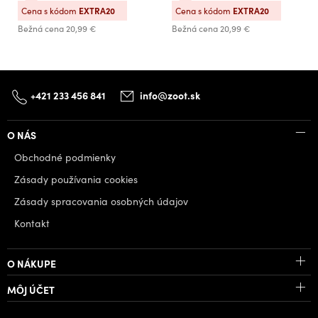
Cena s kódom
EXTRA20
Cena s kódom
EXTRA20
Bežná cena
20,99 €
Bežná cena
20,99 €
+421 233 456 841
info@zoot.sk
O NÁS
Obchodné podmienky
Zásady používania cookies
Zásady spracovania osobných údajov
Kontakt
O NÁKUPE
MÔJ ÚČET