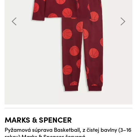
MARKS & SPENCER
Pyžamová súprava Basketball, z čistej bavlny (3–16
rokov) Marks & Spencer červená