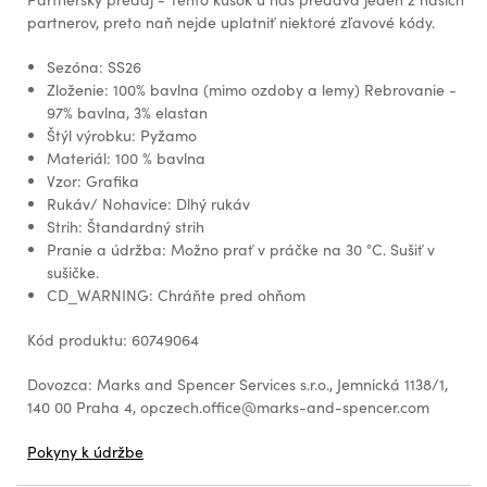
partnerov, preto naň nejde uplatniť niektoré zľavové kódy.
Sezóna: SS26
Zloženie: 100% bavlna (mimo ozdoby a lemy) Rebrovanie -
97% bavlna, 3% elastan
Štýl výrobku: Pyžamo
Materiál: 100 % bavlna
Vzor: Grafika
Rukáv/ Nohavice: Dlhý rukáv
Strih: Štandardný strih
Pranie a údržba: Možno prať v práčke na 30 °C. Sušiť v
sušičke.
CD_WARNING: Chráňte pred ohňom
Kód produktu: 60749064
Dovozca: Marks and Spencer Services s.r.o., Jemnická 1138/1,
140 00 Praha 4, opczech.office@marks-and-spencer.com
Pokyny k údržbe