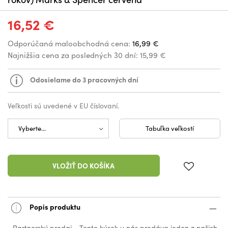
16,52 €
Odporúčaná maloobchodná cena:
16,99 €
Najnižšia cena za posledných 30 dní:
15,99 €
Odosielame do 3 pracovných dní
Veľkosti sú uvedené v EU číslovaní.
Tabuľka veľkostí
VLOŽIŤ DO KOŠÍKA
Popis produktu
Partnerský predaj - Tento kúsok u nás predáva jeden z našich