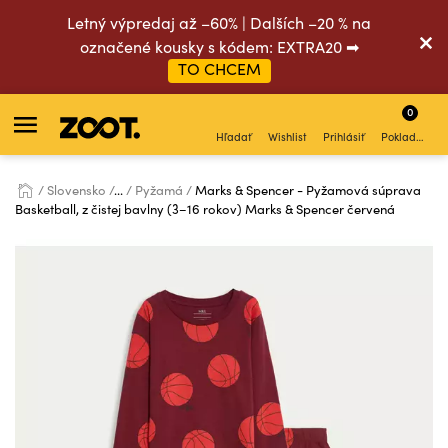
Letný výpredaj až –60% | Dalších –20 % na
označené kousky s kódem: EXTRA20 ➡
TO CHCEM
0
Hľadať
Wishlist
Prihlásiť
Pokladňa
Slovensko
...
Pyžamá
Marks & Spencer - Pyžamová súprava
Basketball, z čistej bavlny (3–16 rokov) Marks & Spencer červená