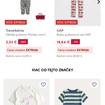
KÓD: EXTRA20
KÓD: EXTRA20
Trenýrkárna
GAP
Detské pyžamo Mickey viacfarebné (39029/red)
Baby pyžamový set GAP
2,53 €
19,84 €
-90%
-31%
Cena s kódom
EXTRA20
Cena s kódom
EXTRA20
Bežná cena
24,99 €
Bežná cena
28,90 €
VIAC OD TEJTO ZNAČKY