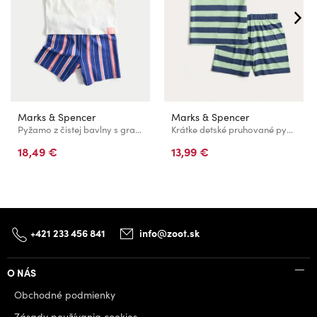
Marks & Spencer
Marks & Spencer
Pyžamo z čistej bavlny s grafikou plavby (1–8 rokov) Marks & Spencer modrá
Krátke detské pruhované pyžamo z čistej bavlny (1–16 rokov) Marks & Spencer modrá
18,49 €
13,99 €
+421 233 456 841
info@zoot.sk
O NÁS
Obchodné podmienky
Zásady používania cookies