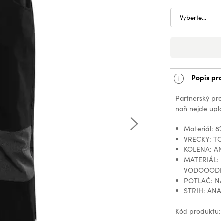
Vyberte...
Popis pr
Partnerský pr
naň nejde upla
Materiál: 8
VRECKY: TO
KOLENA: 
MATERIÁL:
VODOOODP
POTLAČ: N
STRIH: AN
Kód produktu