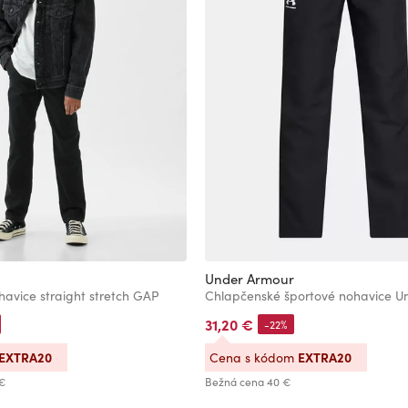
Under Armour
havice straight stretch GAP
31,20 €
-22%
EXTRA20
EXTRA20
Cena s kódom
€
Bežná cena
40 €