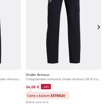
Under Armour
U
Chlapčenské športové nohavice Under Armour UA B Rival Wvn Pant
Chlapčenské nohavice Under Armour UA B Icon Woven Pant
34,06 €
5
-24%
EXTRA20
Cena s kódom
Bežná cena
45 €
Be