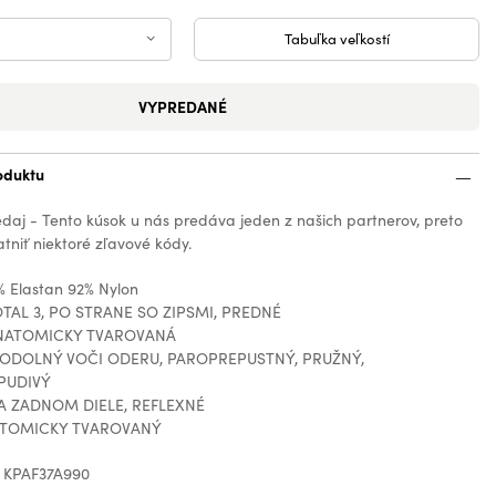
Tabuľka veľkostí
VYPREDANÉ
oduktu
edaj - Tento kúsok u nás predáva jeden z našich partnerov, preto
tniť niektoré zľavové kódy.
% Elastan 92% Nylon
TAL 3, PO STRANE SO ZIPSMI, PREDNÉ
ANATOMICKY TVAROVANÁ
 ODOLNÝ VOČI ODERU, PAROPREPUSTNÝ, PRUŽNÝ,
UDIVÝ
A ZADNOM DIELE, REFLEXNÉ
ATOMICKY TVAROVANÝ
: KPAF37A990