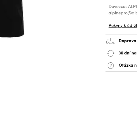
Dovozca: ALPIN
alpinepro@alp
Pokyny k údrž
Doprava
30 dní n
Otázka n