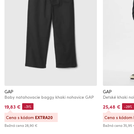
GAP
GAP
Baby natahovacie baggy khaki nohavice GAP
Detské khaki no
19,83 €
25,48 €
-31%
-29%
EXTRA20
Cena s kódom
Cena s kódom
Bežná cena
28,90 €
Bežná cena
35,95 