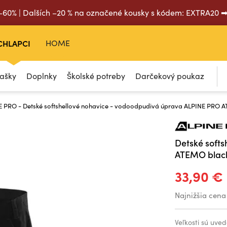
 –60% | Dalších –20 % na označené kousky s kódem: EXTRA20 
CHLAPCI
HOME
tašky
Doplnky
Školské potreby
Darčekový poukaz
E PRO - Detské softshellové nohavice - vodoodpudivá úprava ALPINE PRO 
Detské soft
ATEMO blac
33,90 €
Najnižšia cena
Veľkosti sú uved