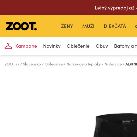
Letný výpredaj až
ŽENY
MUŽI
DIEVČATÁ
Kampane
Novinky
Oblečenie
Obuv
Batohy a 
ZOOT.sk
Slovensko
Oblečenie
Nohavice a tepláky
Nohavice
ALPIN