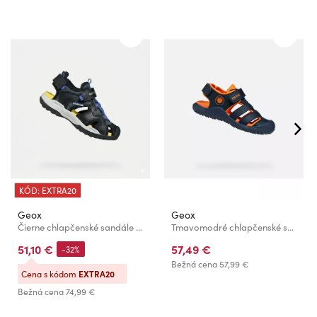
KÓD: EXTRA20
Geox
Geox
Čierne chlapčenské sandále Geox Borealis
Tmavomodré chlapčenské sandále Geox S. Fusbetto Pro
51,10 €
57,49 €
-32%
Bežná cena
57,99 €
Cena s kódom
EXTRA20
Bežná cena
74,99 €