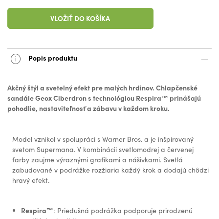
VLOŽIŤ DO KOŠÍKA
Popis produktu
Akčný štýl a svetelný efekt pre malých hrdinov. Chlapčenské
sandále Geox Ciberdron s technológiou Respira™ prinášajú
pohodlie, nastaviteľnosť a zábavu v každom kroku.
Model vznikol v spolupráci s Warner Bros. a je inšpirovaný
svetom Supermana. V kombinácii svetlomodrej a červenej
farby zaujme výraznými grafikami a nášivkami. Svetlá
zabudované v podrážke rozžiaria každý krok a dodajú chôdzi
hravý efekt.
Respira™
: Priedušná podrážka podporuje prirodzenú