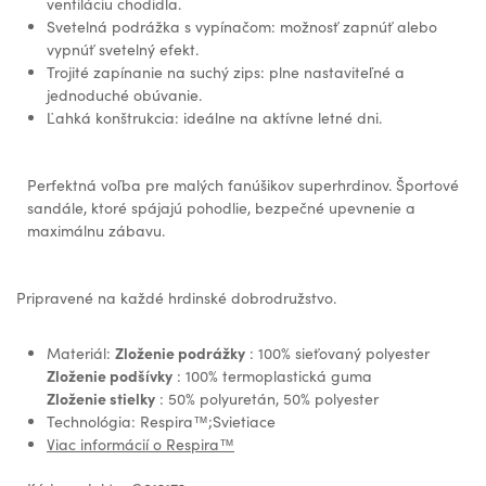
ventiláciu chodidla.
Svetelná podrážka s vypínačom: možnosť zapnúť alebo
vypnúť svetelný efekt.
Trojité zapínanie na suchý zips: plne nastaviteľné a
jednoduché obúvanie.
Ľahká konštrukcia: ideálne na aktívne letné dni.
Perfektná voľba pre malých fanúšikov superhrdinov. Športové
sandále, ktoré spájajú pohodlie, bezpečné upevnenie a
maximálnu zábavu.
Pripravené na každé hrdinské dobrodružstvo.
Zloženie podrážky
Materiál:
: 100% sieťovaný polyester
Zloženie podšívky
: 100% termoplastická guma
Zloženie stielky
: 50% polyuretán, 50% polyester
Technológia: Respira™;Svietiace
Viac informácií o Respira™