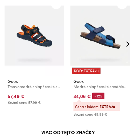
KÓD: EXTRA20
Geox
Geox
Tmavomodré chlapčenské sandále Geox S. Fusbetto Pro
Modré chlapčenské sandále Geox Ghita
57,49 €
34,06 €
-32%
Bežná cena
57,99 €
Cena s kódom
EXTRA20
Bežná cena
49,99 €
VIAC OD TEJTO ZNAČKY