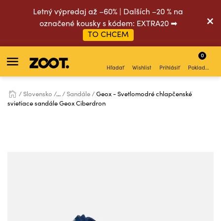
Letný výpredaj až –60% | Dalších –20 % na
označené kousky s kódem: EXTRA20 ➡
TO CHCEM
0
Hľadať
Wishlist
Prihlásiť
Pokladňa
Slovensko
...
Sandále
Geox - Svetlomodré chlapčenské
svietiace sandále Geox Ciberdron