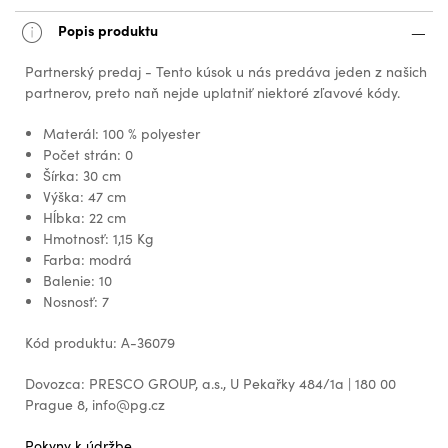
Popis produktu
Partnerský predaj - Tento kúsok u nás predáva jeden z našich
partnerov, preto naň nejde uplatniť niektoré zľavové kódy.
Materál: 100 % polyester
Počet strán: 0
Šírka: 30 cm
Výška: 47 cm
Hĺbka: 22 cm
Hmotnosť: 1,15 Kg
Farba: modrá
Balenie: 10
Nosnosť: 7
Kód produktu: A-36079
Dovozca: PRESCO GROUP, a.s., U Pekařky 484/1a | 180 00
Prague 8, info@pg.cz
Pokyny k údržbe