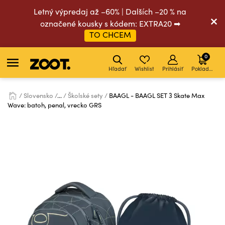
Letný výpredaj až –60% | Dalších –20 % na
označené kousky s kódem: EXTRA20 ➡
TO CHCEM
0
Hľadať
Wishlist
Prihlásiť
Pokladňa
Slovensko
...
Školské sety
BAAGL - BAAGL SET 3 Skate Max
Wave: batoh, penal, vrecko GRS