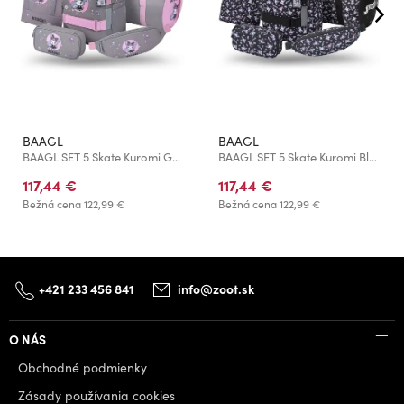
BAAGL
BAAGL
BAAGL SET 5 Skate Kuromi Grey: batoh, penal, športová taška, ledvinka, obal na notebook GRS
BAAGL SET 5 Skate Kuromi Black: batoh, penal, športová taška, ledvinka, obal na notebook GRS
117,44 €
117,44 €
Bežná cena
122,99 €
Bežná cena
122,99 €
+421 233 456 841
info@zoot.sk
O NÁS
Obchodné podmienky
Zásady používania cookies