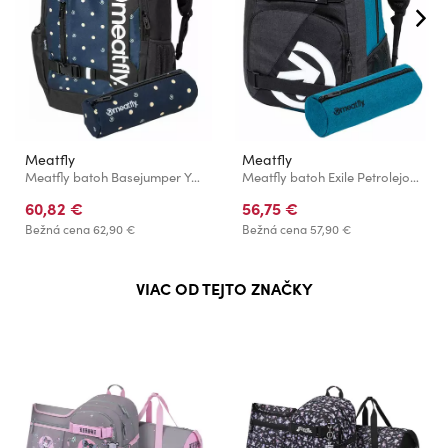
Meatfly
Meatfly
Meatfly batoh Basejumper Yellow Dots 22 L + PERAČNÍK | Žltá | Objem 22 L
Meatfly batoh Exile Petrolejová Melír/Antracit Melír 24 L + PERAČNÍK ZADARMO | Modrá | Objem 24 L
60,82 €
56,75 €
Bežná cena
62,90 €
Bežná cena
57,90 €
VIAC OD TEJTO ZNAČKY