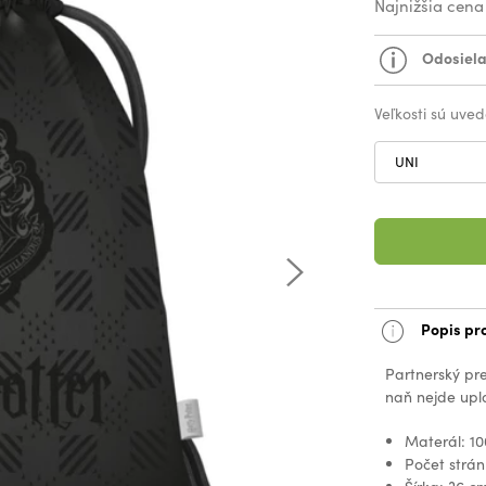
Najnižšia cena
Odosiela
Veľkosti sú uved
UNI
Popis pr
Partnerský pr
naň nejde upla
Materál: 10
Počet strán