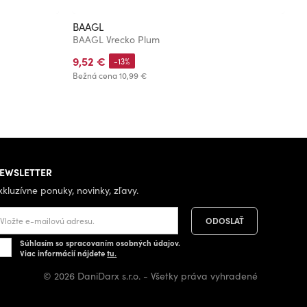
BAAGL
B
BAAGL Vrecko Plum
B
9,52 €
9
-13%
Bežná cena
10,99 €
Be
EWSLETTER
xkluzívne ponuky, novinky, zľavy.
Súhlasím so spracovaním osobných údajov.
Viac informácií nájdete
tu.
© 2026 DaniDarx s.r.o. - Všetky práva vyhradené