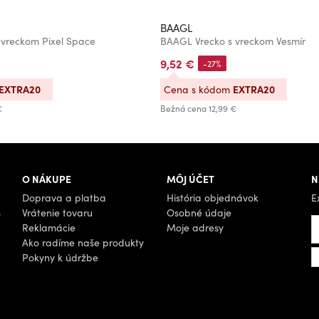
BAAGL
 vreckom Pixel Space
BAAGL Vrecko s vreckom Vesmír
9,52 €
-27%
EXTRA20
EXTRA20
Cena s kódom
€
Bežná cena
12,99 €
O NÁKUPE
MÔJ ÚČET
N
Doprava a platba
História objednávok
E
s
Vrátenie tovaru
Osobné údaje
Reklamácie
Moje adresy
Ako radíme naše produkty
Pokyny k údržbe