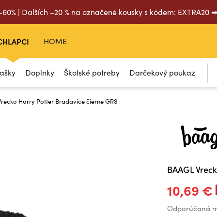
 –60% | Dalších –20 % na označené kousky s kódem: EXTRA20 
CHLAPCI
HOME
tašky
Doplnky
Školské potreby
Darčekový poukaz
recko Harry Potter Bradavice čierne GRS
BAAGL Vreck
10,69 €
Odporúčaná m