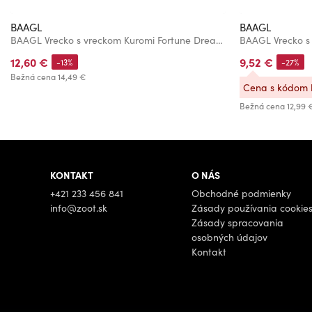
BAAGL
BAAGL
BAAGL Vrecko s vreckom Kuromi Fortune Dream GRS
BAAGL Vrecko s
12,60 €
9,52 €
-13%
-27%
Bežná cena
14,49 €
Cena s kódom
Bežná cena
12,99 
KONTAKT
O NÁS
+421 233 456 841
Obchodné podmienky
info@zoot.sk
Zásady používania cookie
Zásady spracovania
osobných údajov
Kontakt