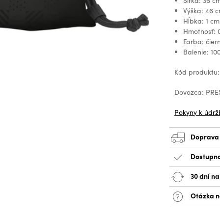
Šírka: 36 c
Výška: 46 
Hĺbka: 1 cm
Hmotnosť: 0
Farba: čier
Balenie: 10
Kód produktu
Dovozca: PRES
Pokyny k údrž
Doprava
Dostupno
30 dní n
Otázka n