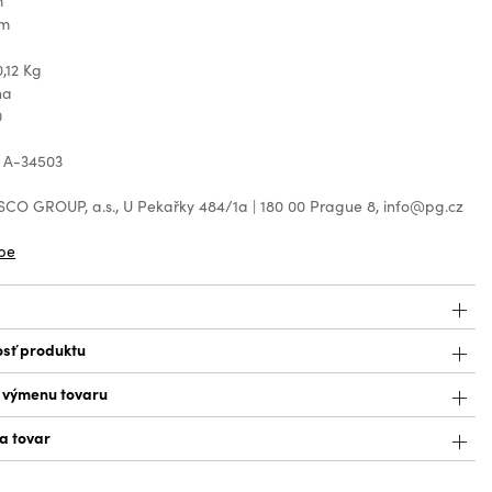
m
cm
,12 Kg
na
0
: A-34503
CO GROUP, a.s., U Pekařky 484/1a | 180 00 Prague 8, info@pg.cz
be
sť produktu
a výmenu tovaru
a tovar