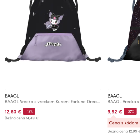
BAAGL
BAAGL
BAAGL Vrecko s vreckom Kuromi Fortune Dream GRS
BAAGL Vrecko s
12,60 €
9,52 €
-13%
-27%
Bežná cena
14,49 €
Cena s kódom
Bežná cena
12,99 