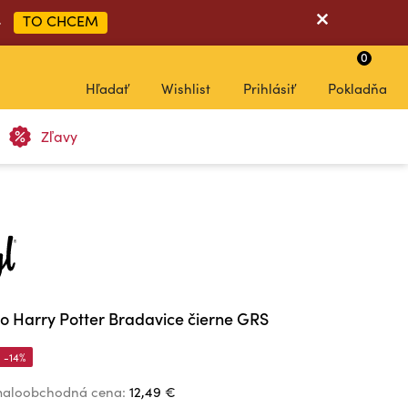
TO CHCEM
➡
0
Hľadať
Wishlist
Prihlásiť
Pokladňa
Zľavy
o Harry Potter Bradavice čierne GRS
-14%
aloobchodná cena:
12,49 €