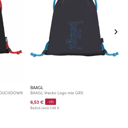
BAAGL
B
- TOUCHDOWN
BAAGL Vrecko Logo mix GRS
B
6,53 €
1
-13%
Bežná cena
7,49 €
Be