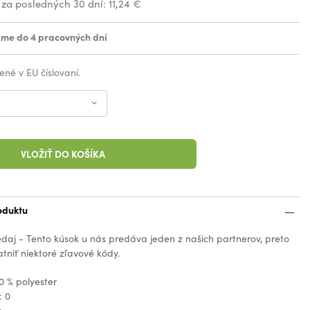
 za posledných 30 dní:
11,24 €
me do 4 pracovných dní
ené v EU číslovaní.
VLOŽIŤ DO KOŠÍKA
oduktu
edaj - Tento kúsok u nás predáva jeden z našich partnerov, preto
tniť niektoré zľavové kódy.
0 % polyester
: 0