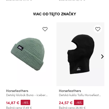
VIAC OD TEJTO ZNAČKY
Horsefeathers
Horsefeathers
Detský klobúk Buna - iceberg green
Detská kukla Tallu Horsefeathers
14,87 €
24,57 €
-15%
-15%
Bežná cena
17,49 €
Bežná cena
28,90 €