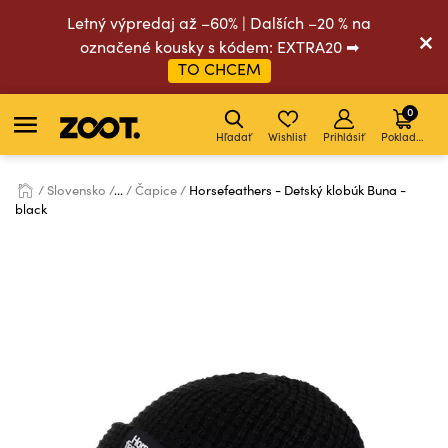
Letný výpredaj až –60% | Dalších –20 % na
označené kousky s kódem: EXTRA20 ➡
TO CHCEM
0
Hľadať
Wishlist
Prihlásiť
Pokladňa
Slovensko
...
Čapice
Horsefeathers - Detský klobúk Buna -
black