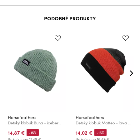
PODOBNÉ PRODUKTY
Horsefeathers
Horsefeathers
Detský klobúk Buna - iceberg green
Detský klobúk Matteo - lava red
14,87 €
14,02 €
-15%
-15%
Bežná cena
17,49 €
Bežná cena
16,49 €