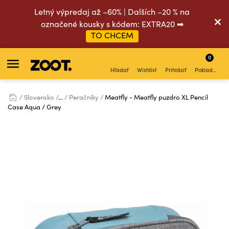
Letný výpredaj až –60% | Dalších –20 % na
označené kousky s kódem: EXTRA20 ➡
TO CHCEM
0
Hľadať
Wishlist
Prihlásiť
Pokladňa
Slovensko
...
Peračníky
Meatfly - Meatfly puzdro XL Pencil
Case Aqua / Grey