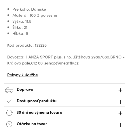
Pre koho: Dámske
Materál: 100 % polyester
Výška: 11,5
Šírka: 21
Hĺbka: 6
Kód produktu: 133228
Dovozca: HANZA SPORT plus, s r.o. ,Křižíkova 2989/68a,BRNO -
Královo pole,612 00 ,eshop@meatfly.cz
Pokyny k údržbe
Doprava
Dostupnosť produktu
30 dní na výmenu tovaru
Otázka na tovar