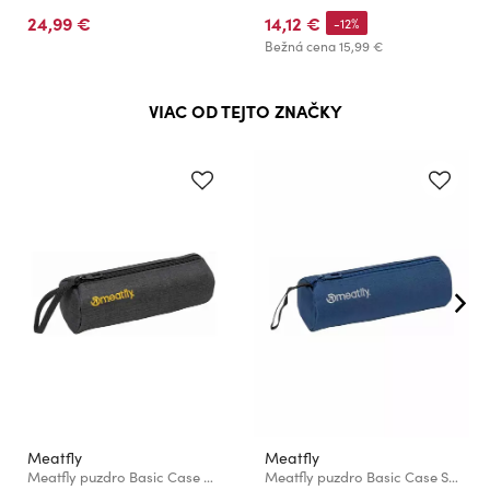
24,99 €
14,12 €
-12%
Bežná cena
15,99 €
VIAC OD TEJTO ZNAČKY
Meatfly
Meatfly
Meatfly puzdro Basic Case Black / Charcoal Heather
Meatfly puzdro Basic Case Sea / Grey Heather