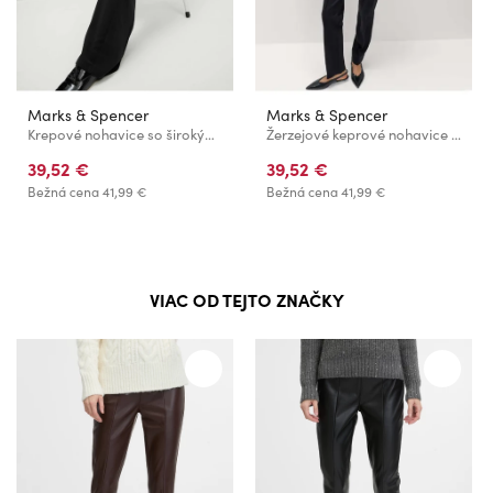
Marks & Spencer
Marks & Spencer
Krepové nohavice so širokými nohavicami a elastickým pásom Marks & Spencer čierne
Žerzejové keprové nohavice s rovnými nohavicami Marks & Spencer čierna
39,52 €
39,52 €
Bežná cena
41,99 €
Bežná cena
41,99 €
VIAC OD TEJTO ZNAČKY