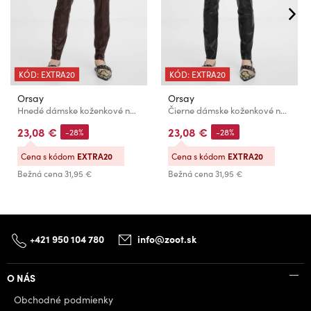
KÓD: EXTRA20
KÓD: EXTRA20
Orsay
Orsay
Hnedé dámske koženkové nohavice ORSAY
Čierne dámske koženkové nohavice ORSAY
23,08 €
23,08 €
-28%
-28%
Cena s kódom
EXTRA20
Cena s kódom
EXTRA20
Bežná cena
31,95 €
Bežná cena
31,95 €
+421 950 104 780
info@zoot.sk
O NÁS
Obchodné podmienky