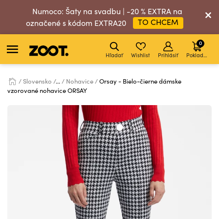
Numoco: Šaty na svadbu | -20 % EXTRA na
TO CHCEM
označené s kódom EXTRA20
0
Hľadať
Wishlist
Prihlásiť
Pokladňa
Slovensko
...
Nohavice
Orsay - Bielo-čierne dámske
vzorované nohavice ORSAY