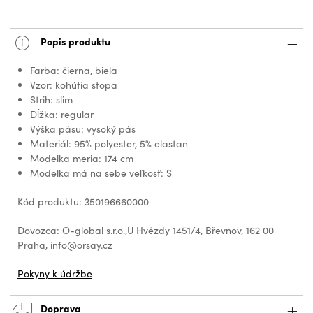
Popis produktu
Farba: čierna, biela
Vzor: kohútia stopa
Strih: slim
Dĺžka: regular
Výška pásu: vysoký pás
Materiál: 95% polyester, 5% elastan
Modelka meria: 174 cm
Modelka má na sebe veľkosť: S
Kód produktu: 350196660000
Dovozca: O-global s.r.o.,U Hvězdy 1451/4, Břevnov, 162 00
Praha, info@orsay.cz
Pokyny k údržbe
Doprava