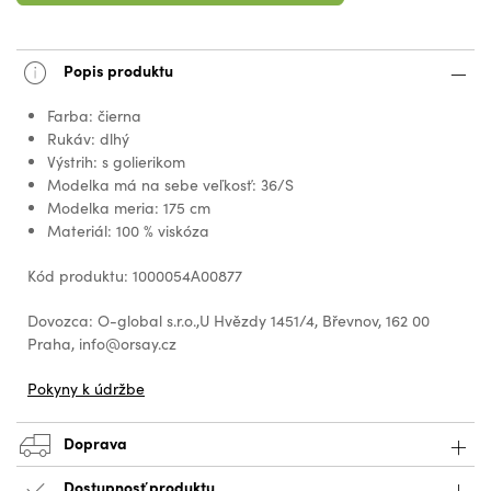
Popis produktu
Farba: čierna
Rukáv: dlhý
Výstrih: s golierikom
Modelka má na sebe veľkosť: 36/S
Modelka meria: 175 cm
Materiál: 100 % viskóza
Kód produktu: 1000054A00877
Dovozca: O-global s.r.o.,U Hvězdy 1451/4, Břevnov, 162 00
Praha, info@orsay.cz
Pokyny k údržbe
Doprava
Dostupnosť produktu