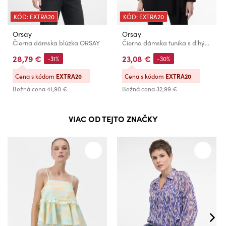
KÓD: EXTRA20
KÓD: EXTRA20
Orsay
Orsay
Čierna dámska blúzka ORSAY
Čierna dámska tunika s dlhým rukávom ORSAY
28,79 €
23,08 €
-31%
-30%
Cena s kódom
EXTRA20
Cena s kódom
EXTRA20
Bežná cena
41,90 €
Bežná cena
32,99 €
VIAC OD TEJTO ZNAČKY