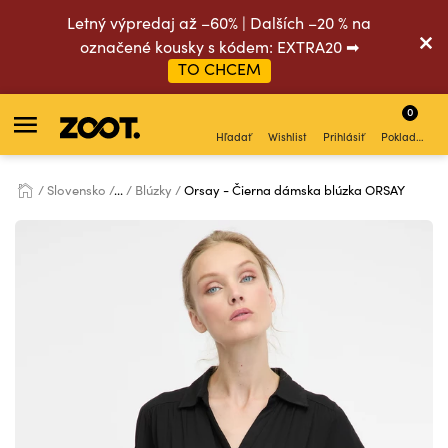
Letný výpredaj až –60% | Dalších –20 % na
označené kousky s kódem: EXTRA20 ➡
TO CHCEM
0
Hľadať
Wishlist
Prihlásiť
Pokladňa
Slovensko
...
Blúzky
Orsay - Čierna dámska blúzka ORSAY