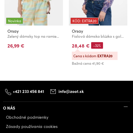
Novinka
KÓD: EXTRA20
Orsay
Orsay
Zelený dámsky top na ramienka so štvorcovým výstrihom ORSAY
Fialová dámska blúzka s golierom ORSAY
26,99 €
28,48 €
-32%
Cena s kódom
EXTRA20
Bežná cena
41,90 €
+421 233 456 841
info@zoot.sk
O NÁS
Obchodné podmienky
Zásady používania cookies