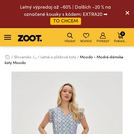
Letný výpredaj až –60% | Dalších –20 % na
označené kousky s kódem: EXTRA20 ➡
TO CHCEM
0
Hľadať
Wishlist
Prihlásiť
Pokladňa
Slovensko
...
Letné a plážové šaty
Moodo - Modré dámske
šaty Moodo