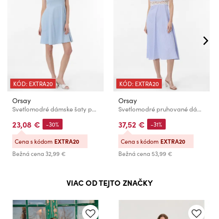
KÓD: EXTRA20
KÓD: EXTRA20
Orsay
Orsay
Svetlomodré dámske šaty po kolená ORSAY
Svetlomodré pruhované dámske midi šaty s čipkou ORSAY
23,08 €
37,52 €
-30%
-31%
Cena s kódom
EXTRA20
Cena s kódom
EXTRA20
Bežná cena
32,99 €
Bežná cena
53,99 €
VIAC OD TEJTO ZNAČKY