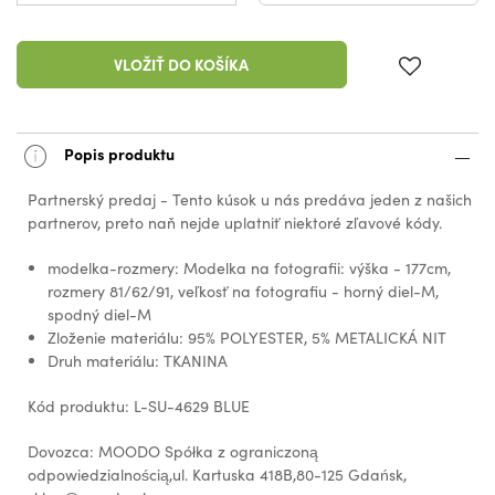
VLOŽIŤ DO KOŠÍKA
Popis produktu
Partnerský predaj - Tento kúsok u nás predáva jeden z našich
partnerov, preto naň nejde uplatniť niektoré zľavové kódy.
modelka-rozmery: Modelka na fotografii: výška - 177cm,
rozmery 81/62/91, veľkosť na fotografiu - horný diel-M,
spodný diel-M
Zloženie materiálu: 95% POLYESTER, 5% METALICKÁ NIT
Druh materiálu: TKANINA
Kód produktu: L-SU-4629 BLUE
Dovozca: MOODO Spółka z ograniczoną
odpowiedzialnością,ul. Kartuska 418B,80-125 Gdańsk,