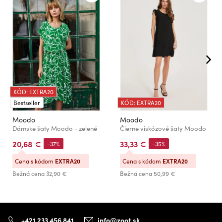
KÓD: EXTRA20
Bestseller
KÓD: EXTRA20
Moodo
Moodo
Dámske šaty Moodo - zelené
Čierne viskózové šaty Moodo
20,68 €
33,33 €
-37%
-35%
Cena s kódom
EXTRA20
Cena s kódom
EXTRA20
Bežná cena
32,90 €
Bežná cena
50,99 €
+421 233 456 841
info@zoot.sk