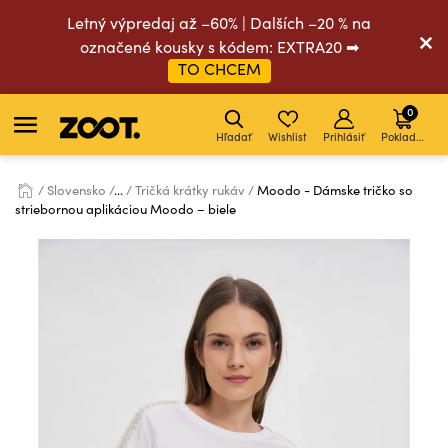
Letný výpredaj až –60% | Dalších –20 % na
označené kousky s kódem: EXTRA20 ➡
TO CHCEM
0
Hľadať
Wishlist
Prihlásiť
Pokladňa
Slovensko
...
Tričká krátky rukáv
Moodo - Dámske tričko so
striebornou aplikáciou Moodo – biele