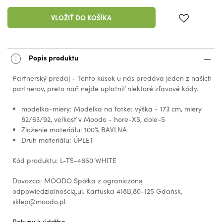
VLOŽIŤ DO KOŠÍKA
Popis produktu
Partnerský predaj - Tento kúsok u nás predáva jeden z našich
partnerov, preto naň nejde uplatniť niektoré zľavové kódy.
modelka-miery: Modelka na fotke: výška - 173 cm, miery
82/63/92, veľkosť v Moodo - hore-XS, dole-S
Zloženie materiálu: 100% BAVLNA
Druh materiálu: ÚPLET
Kód produktu: L-TS-4650 WHITE
Dovozca: MOODO Spółka z ograniczoną
odpowiedzialnością,ul. Kartuska 418B,80-125 Gdańsk,
sklep@moodo.pl
Pokyny k údržbe