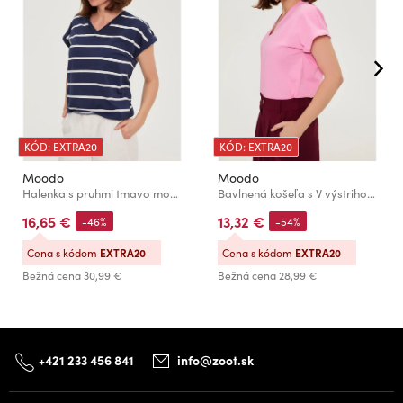
KÓD: EXTRA20
KÓD: EXTRA20
Moodo
Moodo
Halenka s pruhmi tmavo modrá Moodo
Bavlnená košeľa s V výstrihom ružová Moodo
16,65 €
13,32 €
-46%
-54%
Cena s kódom
EXTRA20
Cena s kódom
EXTRA20
Bežná cena
30,99 €
Bežná cena
28,99 €
+421 233 456 841
info@zoot.sk