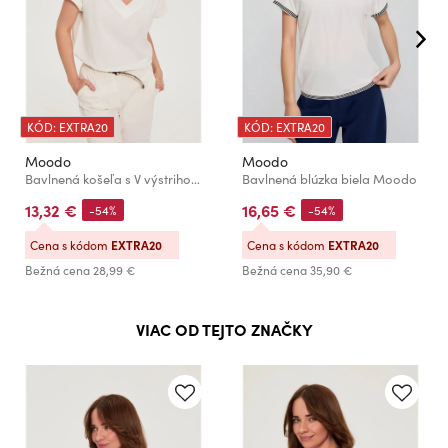
KÓD: EXTRA20
KÓD: EXTRA20
Moodo
Moodo
Bavlnená košeľa s V výstrihom biela Moodo
Bavlnená blúzka biela Moodo
13,32 €
16,65 €
-54%
-54%
Cena s kódom
EXTRA20
Cena s kódom
EXTRA20
Bežná cena
28,99 €
Bežná cena
35,90 €
VIAC OD TEJTO ZNAČKY