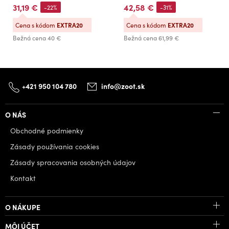
31,19 €
42,58 €
-22%
-31%
Cena s kódom
EXTRA20
Cena s kódom
EXTRA20
Bežná cena
40 €
Bežná cena
61,99 €
+421 950 104 780
info@zoot.sk
O NÁS
Obchodné podmienky
Zásady používania cookies
Zásady spracovania osobných údajov
Kontakt
O NÁKUPE
MÔJ ÚČET