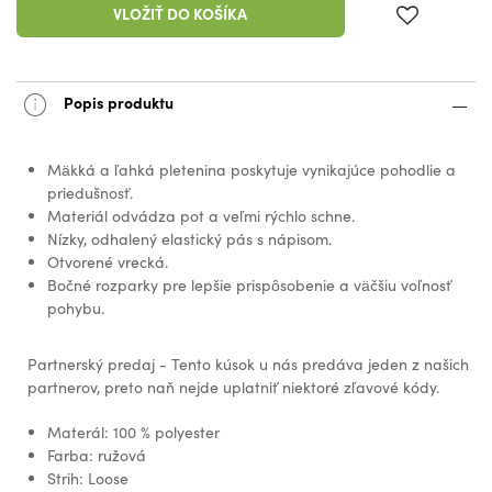
VLOŽIŤ DO KOŠÍKA
Popis produktu
Mäkká a ľahká pletenina poskytuje vynikajúce pohodlie a
priedušnosť.
Materiál odvádza pot a veľmi rýchlo schne.
Nízky, odhalený elastický pás s nápisom.
Otvorené vrecká.
Bočné rozparky pre lepšie prispôsobenie a väčšiu voľnosť
pohybu.
Partnerský predaj - Tento kúsok u nás predáva jeden z našich
partnerov, preto naň nejde uplatniť niektoré zľavové kódy.
Materál: 100 % polyester
Farba: ružová
Strih: Loose