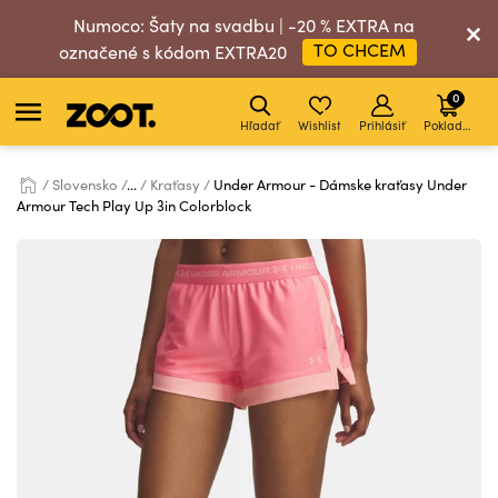
Numoco: Šaty na svadbu | -20 % EXTRA na
TO CHCEM
označené s kódom EXTRA20
0
Hľadať
Wishlist
Prihlásiť
Pokladňa
Slovensko
...
Kraťasy
Under Armour - Dámske kraťasy Under
Armour Tech Play Up 3in Colorblock