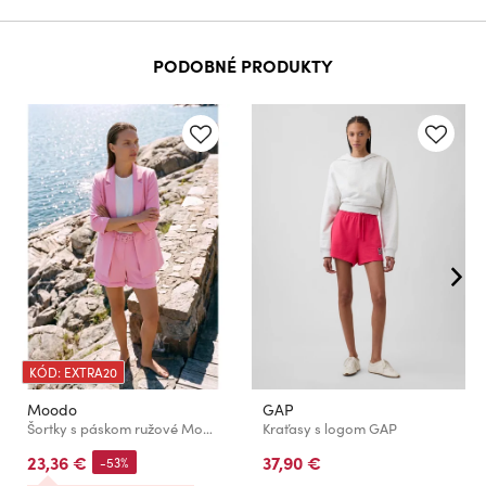
PODOBNÉ PRODUKTY
KÓD: EXTRA20
Moodo
GAP
Šortky s páskom ružové Moodo
Kraťasy s logom GAP
23,36 €
37,90 €
-53%