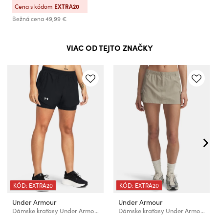
Cena s kódom
EXTRA20
Bežná cena
49,99 €
VIAC OD TEJTO ZNAČKY
KÓD: EXTRA20
KÓD: EXTRA20
Under Armour
Under Armour
Dámske kraťasy Under Armour UA Fly By 2-in-1 Shorts
Dámske kraťasy Under Armour UA Unstoppable Utility Skirt