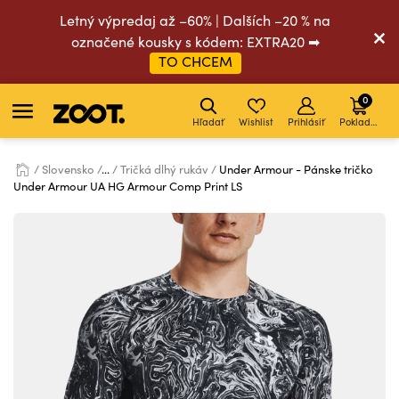
Letný výpredaj až –60% | Dalších –20 % na
označené kousky s kódem: EXTRA20 ➡
TO CHCEM
0
Hľadať
Wishlist
Prihlásiť
Pokladňa
Slovensko
...
Tričká dlhý rukáv
Under Armour - Pánske tričko
Under Armour UA HG Armour Comp Print LS