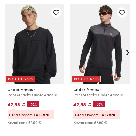
KÓD: EXTRA20
KÓD: EXTRA20
Under Armour
Under Armour
Pánske tričko Under Armour UA Rival LW Crew-BLK
Pánske tričko Under Armour UA Tech Utility 1/4 Zip-BLK
42,58 €
42,58 €
-32%
-32%
Cena s kódom
EXTRA20
Cena s kódom
EXTRA20
Bežná cena
62,90 €
Bežná cena
62,90 €