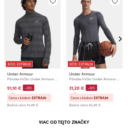
KÓD: EXTRA20
KÓD: EXTRA20
Under Armour
Under Armour
Pánske tričko Under Armour UA Velociti 1/4 Zip-GRY
Pánske tričko Under Armour UA HG Armour Comp LS-GRY
51,10 €
31,20 €
-32%
-32%
Cena s kódom
EXTRA20
Cena s kódom
EXTRA20
Bežná cena
74,99 €
Bežná cena
45,90 €
VIAC OD TEJTO ZNAČKY