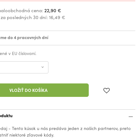
aloobchodná cena:
22,90 €
 za posledných 30 dní:
16,49 €
me do 4 pracovných dní
ené v EU číslovaní.
VLOŽIŤ DO KOŠÍKA
oduktu
edaj - Tento kúsok u nás predáva jeden z našich partnerov, preto
tniť niektoré zľavové kódy.