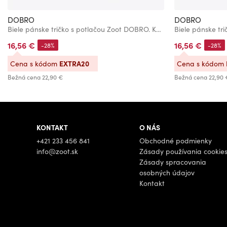
DOBRO
DOBRO
Biele pánske tričko s potlačou Zoot DOBRO. Koala
16,56 €
16,56 €
-28%
-28%
EXTRA20
Cena s kódom
Cena s kódom
Bežná cena
22,90 €
Bežná cena
22,90 
KONTAKT
O NÁS
+421 233 456 841
Obchodné podmienky
info@zoot.sk
Zásady používania cookie
Zásady spracovania
osobných údajov
Kontakt