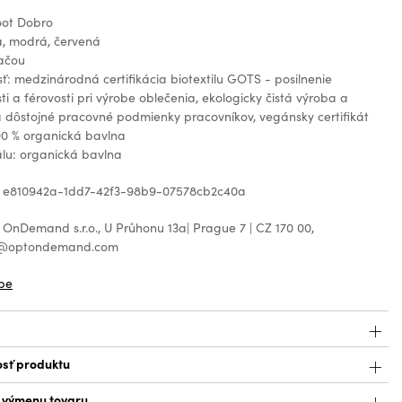
oot Dobro
a, modrá, červená
lačou
ť: medzinárodná certifikácia biotextilu GOTS - posilnenie
ti a férovosti pri výrobe oblečenia, ekologicky čistá výroba a
 dôstojné pracovné podmienky pracovníkov, vegánsky certifikát
00 % organická bavlna
álu: organická bavlna
: e810942a-1dd7-42f3-98b9-07578cb2c40a
OnDemand s.r.o., U Průhonu 13a| Prague 7 | CZ 170 00,
ht@optondemand.com
be
sť produktu
a výmenu tovaru