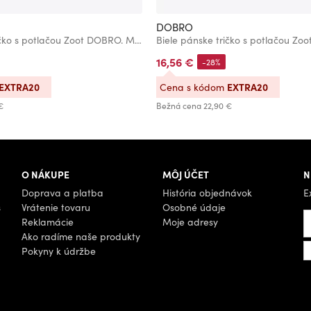
DOBRO
Biele pánske tričko s potlačou Zoot DOBRO. Mačka
16,56 €
-28%
EXTRA20
EXTRA20
Cena s kódom
€
Bežná cena
22,90 €
O NÁKUPE
MÔJ ÚČET
N
Doprava a platba
História objednávok
E
s
Vrátenie tovaru
Osobné údaje
Reklamácie
Moje adresy
Ako radíme naše produkty
Pokyny k údržbe