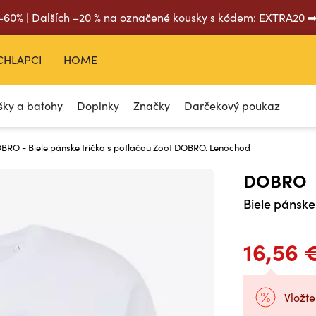
 –60% | Dalších –20 % na označené kousky s kódem: EXTRA20 
CHLAPCI
HOME
šky a batohy
Doplnky
Značky
Darčekový poukaz
BRO - Biele pánske tričko s potlačou Zoot DOBRO. Lenochod
DOBRO
Biele pánske
16,56 
Vložte