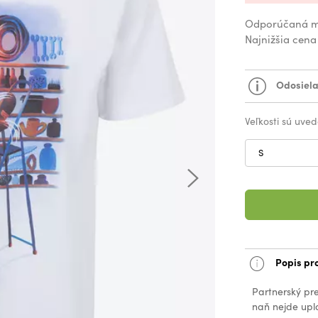
Odporúčaná m
Najnižšia cena
Odosiela
Veľkosti sú uved
S
Popis pr
Partnerský pr
naň nejde upla