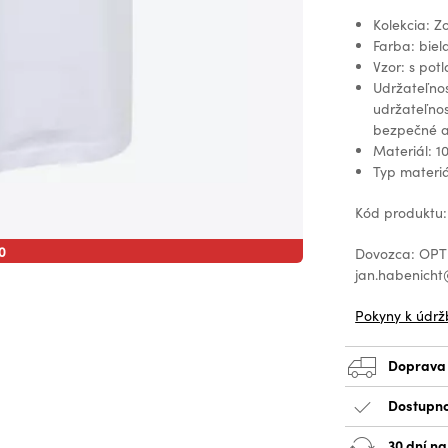
Kolekcia: Z
Farba: biel
Vzor: s pot
Udržateľnos
udržateľnos
bezpečné a
Materiál: 1
Typ materi
Kód produktu
0
Dovozca: OPT 
jan.habenic
Pokyny k údrž
Doprava
Dostupno
30 dní n