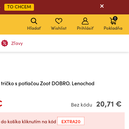
TO CHCEM
➡
0
Hľadať
Wishlist
Prihlásiť
Pokladňa
Zľavy
 tričko s potlačou Zoot DOBRO. Lenochod
€
20,71 €
Bez kódu
EXTRA20
 do košíka kliknutím na kód