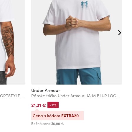
Under Armour
U
Pánske tričko Under Armour UA SPORTSTYLE LOGO UPDATE SS
Pánske tričko Under Armour UA M BLUR LOGO SS
P
21,31 €
2
-31%
EXTRA20
Cena s kódom
Bežná cena
30,99 €
Be