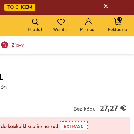
TO CHCEM
➡
0
Hľadať
Wishlist
Prihlásiť
Pokladňa
Zľavy
KÓD: EXTRA20
KÓD: EXTRA20
KÓD: EXTRA20
KÓD: EXTRA20
KÓD: EXTRA20
L
fón
€
27,27 €
Bez kódu
EXTRA20
 do košíka kliknutím na kód