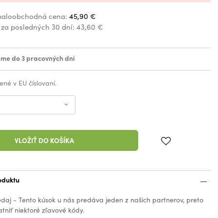
aloobchodná cena:
45,90 €
 za posledných 30 dní:
43,60 €
me do 3 pracovných dní
ené v EU číslovaní.
VLOŽIŤ DO KOŠÍKA
oduktu
edaj - Tento kúsok u nás predáva jeden z našich partnerov, preto
tniť niektoré zľavové kódy.