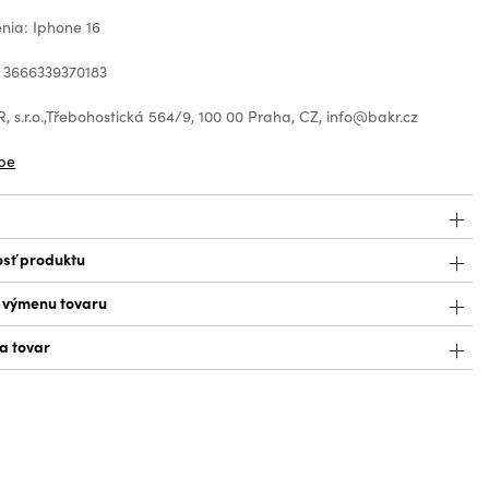
nia: Iphone 16
 3666339370183
 s.r.o.,Třebohostická 564/9, 100 00 Praha, CZ, info@bakr.cz
be
sť produktu
a výmenu tovaru
a tovar