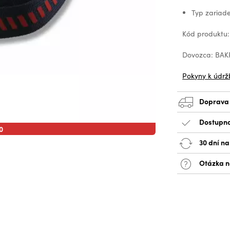
Typ zariade
Kód produktu:
Dovozca: BAKR,
Pokyny k údrž
Doprava
Dostupno
0
30 dní n
Otázka n