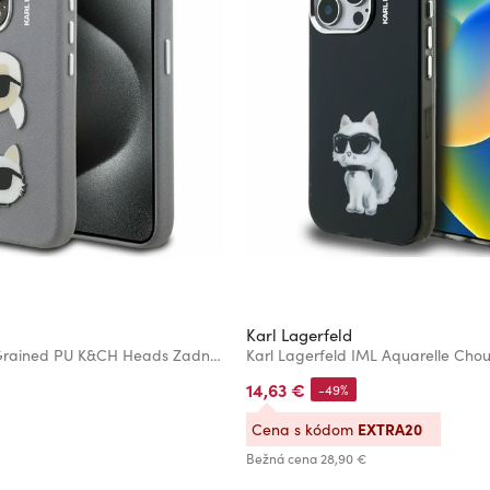
Karl Lagerfeld
Karl Lagerfeld Grained PU K&CH Heads Zadný Kryt pre iPhone 15 Pro Grey
14,63 €
-49%
EXTRA20
Cena s kódom
Bežná cena
28,90 €