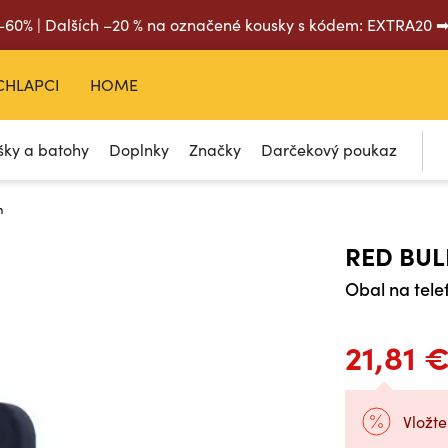
 –60% | Dalších –20 % na označené kousky s kódem: EXTRA20 
CHLAPCI
HOME
šky a batohy
Doplnky
Značky
Darčekový poukaz
n
RED BUL
Obal na tele
21,81 
Vložte