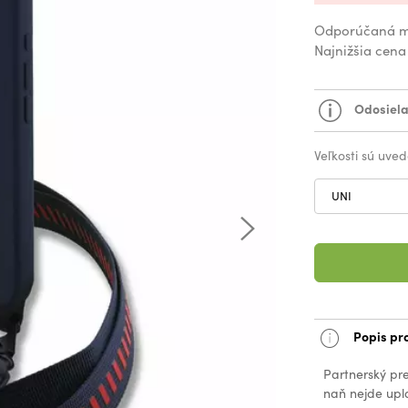
Odporúčaná m
Najnižšia cena
Odosiela
Veľkosti sú uved
UNI
Popis pr
Partnerský pr
naň nejde upla