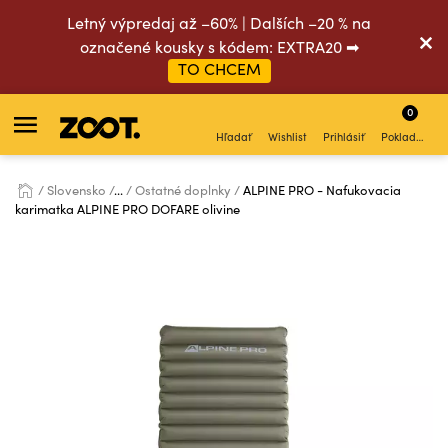
Letný výpredaj až –60% | Dalších –20 % na
označené kousky s kódem: EXTRA20 ➡
TO CHCEM
0
Hľadať
Wishlist
Prihlásiť
Pokladňa
Slovensko
...
Ostatné doplnky
ALPINE PRO - Nafukovacia
karimatka ALPINE PRO DOFARE olivine