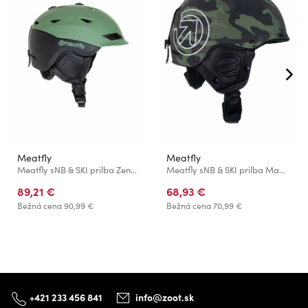
Meatfly
Meatfly
Meatfly sNB & SKI prilba Zenor Oil Green
Meatfly sNB & SKI prilba Maul Rampage Camo
89,21 €
68,93 €
Bežná cena
90,99 €
Bežná cena
70,99 €
+421 233 456 841
info@zoot.sk