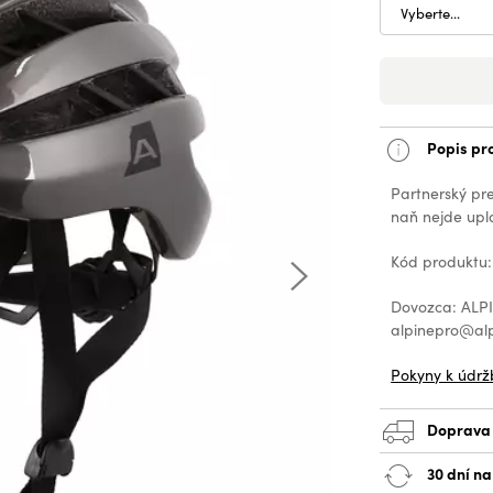
Vyberte...
Popis pr
Partnerský pr
naň nejde upla
Kód produktu
Dovozca: ALPIN
alpinepro@alp
Pokyny k údrž
Doprava
30 dní n