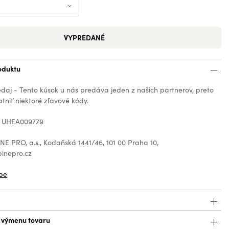
VYPREDANÉ
oduktu
edaj - Tento kúsok u nás predáva jeden z našich partnerov, preto
tniť niektoré zľavové kódy.
: UHEA009779
E PRO, a.s., Kodaňská 1441/46, 101 00 Praha 10,
inepro.cz
be
a výmenu tovaru