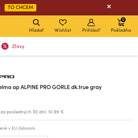
TO CHCEM
➡
0
Hľadať
Wishlist
Prihlásiť
Pokladňa
Zľavy
 helma ap ALPINE PRO GORLE dk.true gray
 za posledných 30 dní:
51.99 €
ené v EU číslovaní.