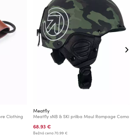
Meatfly
T
re Clothing
Meatfly sNB & SKI prilba Maul Rampage Camo
T
68.93 €
7
Bežná cena
70.99 €