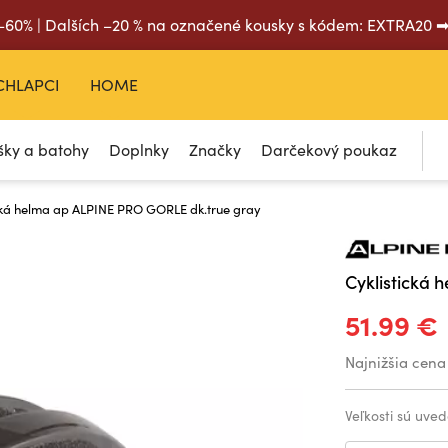
 –60% | Dalších –20 % na označené kousky s kódem: EXTRA20 
CHLAPCI
HOME
šky a batohy
Doplnky
Značky
Darčekový poukaz
cká helma ap ALPINE PRO GORLE dk.true gray
Cyklistická
51.99 €
Najnižšia cena
Veľkosti sú uved