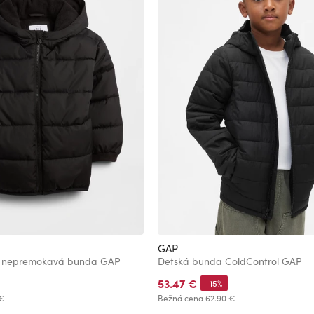
GAP
á nepremokavá bunda GAP
Detská bunda ColdControl GAP
53.47 €
-15%
€
Bežná cena
62.90 €