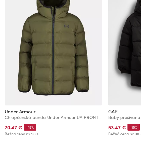
Under Armour
GAP
Chlapčenská bunda Under Armour UA PRONTO PUFFER JACKET
Baby prešívan
70.47 €
53.47 €
-15%
-15%
Bežná cena
82.90 €
Bežná cena
62.90 