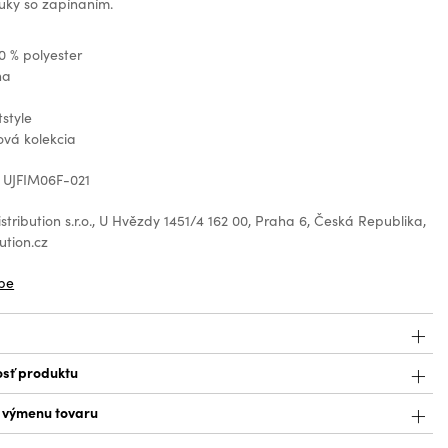
uky so zapínaním.
0 % polyester
na
tstyle
ová kolekcia
 UJFIM06F-021
tribution s.r.o., U Hvězdy 1451/4 162 00, Praha 6, Česká Republika,
ution.cz
be
sť produktu
a výmenu tovaru