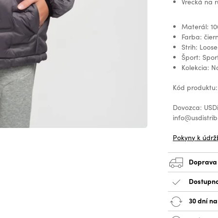
Vrecká na r
Materál: 10
Farba: čier
Strih: Loose
Šport: Spor
Kolekcia: N
Kód produktu:
Dovozca: USDis
info@usdistrib
Pokyny k údrž
Doprava
Dostupno
30 dní n