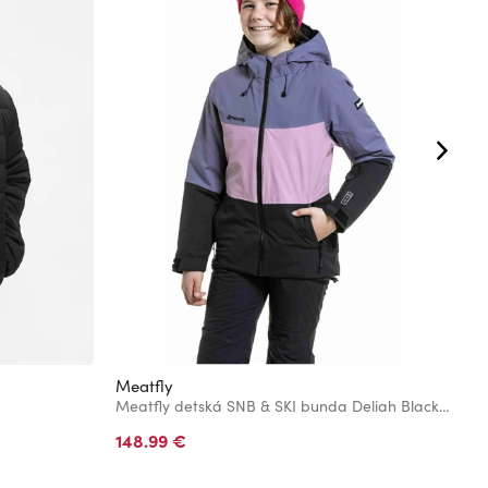
Meatfly
M
Meatfly detská SNB & SKI bunda Deliah Black / Purple Light
148.99 €
1