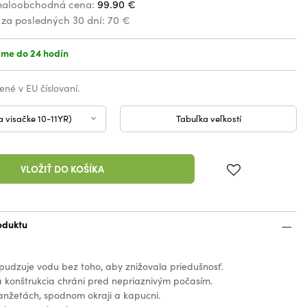
aloobchodná cena:
99.90 €
 za posledných 30 dní:
70 €
me do 24 hodín
ené v EU číslovaní.
a visačke 10-11YR)
Tabuľka veľkostí
VLOŽIŤ DO KOŠÍKA
oduktu
udzuje vodu bez toho, aby znižovala priedušnosť.
 konštrukcia chráni pred nepriaznivým počasím.
nžetách, spodnom okraji a kapucni.