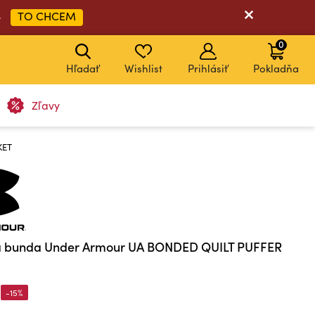
TO CHCEM
➡
0
Hľadať
Wishlist
Prihlásiť
Pokladňa
Zľavy
KET
á bunda Under Armour UA BONDED QUILT PUFFER
-15%