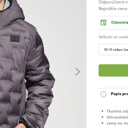
Odporúčaná m
Najnižšia cena
Odosiela
Veľkosti sú uved
10-11 rokov (n
Popis pr
Tkanina odp
Vetruodolná
Lemy na ma