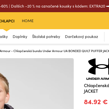
 –60% | Dalších –20 % na označené kousky s kódem: EXTRA20 
CHLAPCI
HOME
tašky
Doplnky
Školské potreby
Darčekový poukaz
 Armour - Chlapčenská bunda Under Armour UA BONDED QUILT PUFFER JAC
Chlapčensk
JACKET
84.92 €