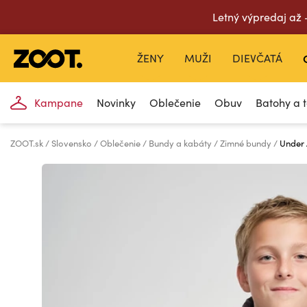
Letný výpredaj až
ŽENY
MUŽI
DIEVČATÁ
Kampane
Novinky
Oblečenie
Obuv
Batohy a 
ZOOT.sk
Slovensko
Oblečenie
Bundy a kabáty
Zimné bundy
Under