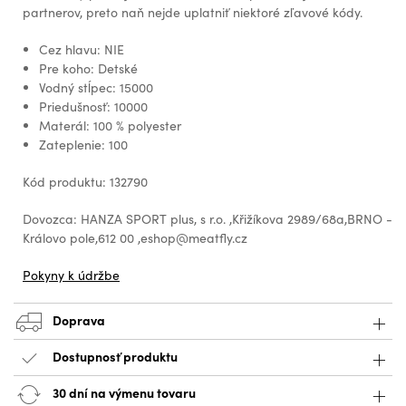
partnerov, preto naň nejde uplatniť niektoré zľavové kódy.
Cez hlavu: NIE
Pre koho: Detské
Vodný stĺpec: 15000
Priedušnosť: 10000
Materál: 100 % polyester
Zateplenie: 100
Kód produktu: 132790
Dovozca: HANZA SPORT plus, s r.o. ,Křižíkova 2989/68a,BRNO -
Královo pole,612 00 ,eshop@meatfly.cz
Pokyny k údržbe
Doprava
Dostupnosť produktu
30 dní na výmenu tovaru