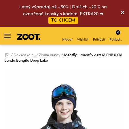
Letný výpredaj až –60% | Dalších –20 % na
označené kousky s kódem: EXTRA20 ➡
TO CHCEM
0
Hľadať
Wishlist
Prihlásiť
Pokladňa
Slovensko
...
Zimné bundy
Meatfly - Meatfly detská SNB & SKI
bunda Bangito Deep Lake