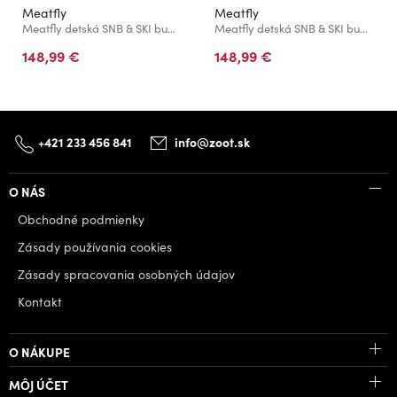
Meatfly
Meatfly
Meatfly detská SNB & SKI bunda Deliah Grey Dark / Pink
Meatfly detská SNB & SKI bunda Deliah Black / Purple Light
148,99 €
148,99 €
+421 233 456 841
info@zoot.sk
O NÁS
Obchodné podmienky
Zásady používania cookies
Zásady spracovania osobných údajov
Kontakt
O NÁKUPE
MÔJ ÚČET