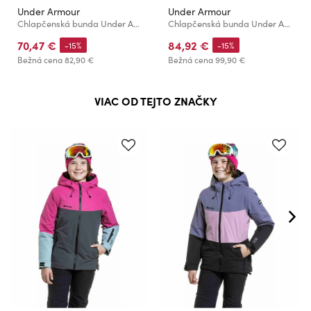
Under Armour
Under Armour
Chlapčenská bunda Under Armour UA PRONTO PUFFER JACKET
Chlapčenská bunda Under Armour UA BONDED QUILT PUFFER JACKET
70,47 €
84,92 €
-15%
-15%
Bežná cena
82,90 €
Bežná cena
99,90 €
VIAC OD TEJTO ZNAČKY