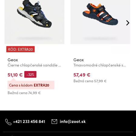
KÓD: EXTRA20
Geox
Geox
Čierne chlapčenské sandále Geox Borealis
Tmavomodré chlapčenské sandále Geox S. Fusbetto Pro
51,10 €
57,49 €
-32%
Bežná cena
57,99 €
Cena s kódom
EXTRA20
Bežná cena
74,99 €
+421 233 456 841
info@zoot.sk