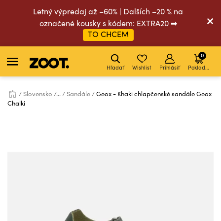
Letný výpredaj až –60% | Dalších –20 % na
označené kousky s kódem: EXTRA20 ➡
TO CHCEM
0
Hľadať
Wishlist
Prihlásiť
Pokladňa
Slovensko
...
Sandále
Geox - Khaki chlapčenské sandále Geox
Chalki