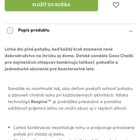
VLOŽIŤ DO KOŠÍKA
Popis produktu
Letné dni plné pohybu, keď každý krok znamená nové
dobrodružstvo na ihrisku aj doma. Detské sandále Geox Chalki
pre najmenších chlapcov kombinujú ľahkosť, pohodlie a
jednoduché obúvanie pre bezstarostné leto.
Sandále sú navrhnuté tak, aby deťom poskytli voľnosť pohybu
a zároveň chránili nohu pri každodenných aktivitách. Vďaka
Respira™
technológii
je podrážka priedušná a pomáha
udržiavať príjemnú klímu vo vnútri obuvi aj v teplých dňoch.
Ľahká konštrukcia nezaťažuje nohu a podporuje prirodzený
pohyb pri chôdzi aj behu.