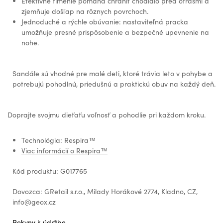
Efektívne tlmenie pomáha chrániť chodidlo pred otrasmi a
zjemňuje došľap na rôznych povrchoch.
Jednoduché a rýchle obúvanie: nastaviteľná pracka
umožňuje presné prispôsobenie a bezpečné upevnenie na
nohe.
Sandále sú vhodné pre malé deti, ktoré trávia leto v pohybe a
potrebujú pohodlnú, priedušnú a praktickú obuv na každý deň.
Doprajte svojmu dieťaťu voľnosť a pohodlie pri každom kroku.
Technológia: Respira™
Viac informácií o Respira™
Kód produktu: G017765
Dovozca: GRetail s.r.o., Milady Horákové 2774, Kladno, CZ,
info@geox.cz
Pokyny k údržbe