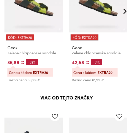
KÓD: EXTRA20
KÓD: EXTRA20
Geox
Geox
Zelené chlapčenské sandále Geox Ghita
Zelené chlapčenské sandále Geox Ghita
36,89 €
42,58 €
-32%
-31%
Cena s kódom
EXTRA20
Cena s kódom
EXTRA20
Bežná cena
53,99 €
Bežná cena
61,99 €
VIAC OD TEJTO ZNAČKY